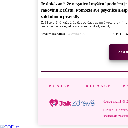
Je dokázané, že negativní myšlení podněcuje
rakovinu k růstu. Pomozte své psychice ales
základními pravidly
Zažil to určitě každý, že čas od času se do života promítno
negativní emoce, jako jsou strach, zlost, závist,...
ČÍST D
Redakce JakZdravě
|
3. června 2022
ZOBR
KONTAKT
REDAKCE
K
Copyright © 2
Obsah je chrán
souhlasu zakáz