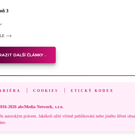
poň 3
u
ÁLE
AZIT DALŠÍ ČLÁNKY
ARIÉRA
COOKIES
ETICKÝ KODEX
016-2026 abcMedia Network, s.r.o.
ěn autorským právem. Jakékoli užití včetně publikování nebo jiného šíření obs
áno.