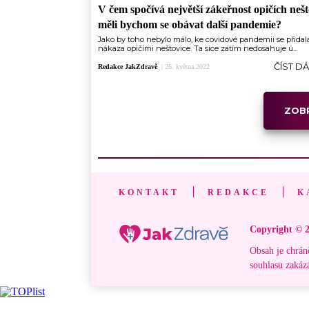
V čem spočívá největší zákeřnost opičích nešt
měli bychom se obávat další pandemie?
Jako by toho nebylo málo, ke covidové pandemii se přidal
nákaza opičími neštovice. Ta sice zatím nedosahuje ú...
ČÍST D
Redakce JakZdravě
|
26. května 2022
ZOBR
KONTAKT
REDAKCE
K
Copyright © 2
Obsah je chrán
souhlasu zakáz