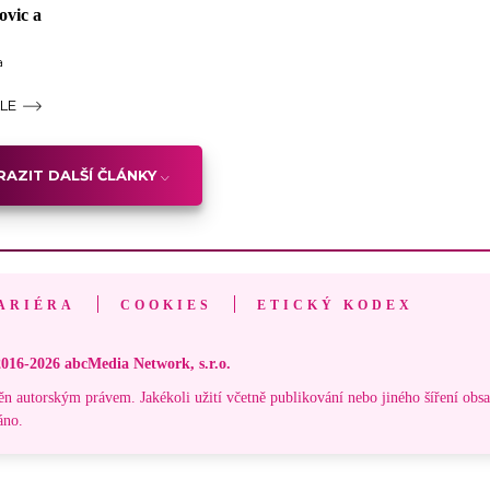
ovic a
a
ÁLE
AZIT DALŠÍ ČLÁNKY
ARIÉRA
COOKIES
ETICKÝ KODEX
016-2026 abcMedia Network, s.r.o.
ěn autorským právem. Jakékoli užití včetně publikování nebo jiného šíření obs
áno.