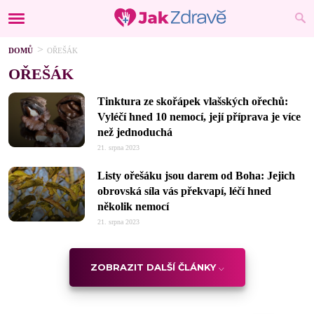
DOMŮ
OŘEŠÁK
OŘEŠÁK
Tinktura ze skořápek vlašských ořechů:
Vyléčí hned 10 nemocí, její příprava je více
než jednoduchá
21. srpna 2023
Listy ořešáku jsou darem od Boha: Jejich
obrovská síla vás překvapí, léčí hned
několik nemocí
21. srpna 2023
ZOBRAZIT DALŠÍ ČLÁNKY