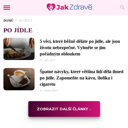
DOMŮ
PO JÍDLE
PO JÍDLE
5 věcí, které běžně děláte po jídle, ale jsou
životu nebezpečné. Vyhněte se jim
pořádným obloukem
21. září 2021
Špatné návyky, které většina lidí dělá ihned
po jídle. Zapomeňte na kávu, šlofíka i
cigaretu
16. dubna 2021
ZOBRAZIT DALŠÍ ČLÁNKY