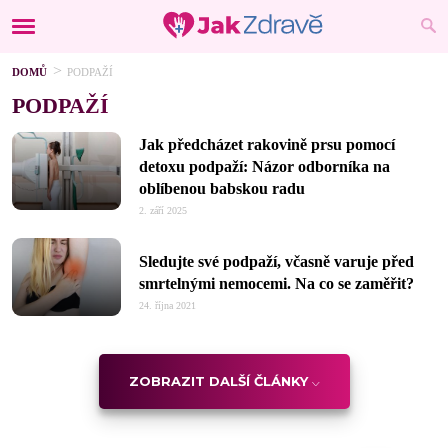
DOMŮ
PODPAŽÍ
PODPAŽÍ
Jak předcházet rakovině prsu pomocí
detoxu podpaží: Názor odborníka na
oblíbenou babskou radu
2. září 2025
Sledujte své podpaží, včasně varuje před
smrtelnými nemocemi. Na co se zaměřit?
24. října 2021
ZOBRAZIT DALŠÍ ČLÁNKY