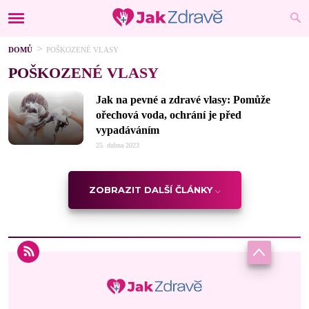
DOMŮ
POŠKOZENÉ VLASY
POŠKOZENÉ VLASY
Jak na pevné a zdravé vlasy: Pomůže
ořechová voda, ochrání je před
vypadáváním
25. dubna 2023
ZOBRAZIT DALŠÍ ČLÁNKY