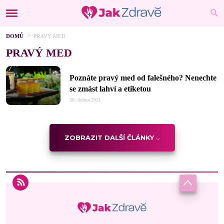
DOMŮ
PRAVÝ MED
PRAVÝ MED
Poznáte pravý med od falešného? Nenechte
se zmást lahví a etiketou
30. dubna 2021
ZOBRAZIT DALŠÍ ČLÁNKY