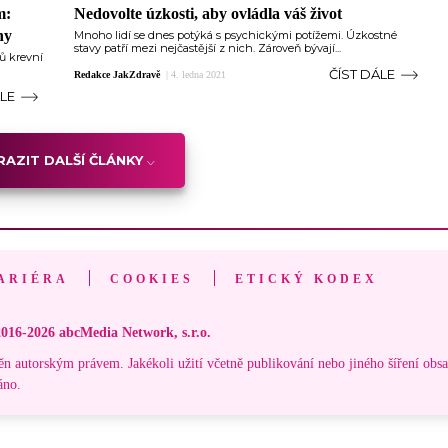
m:
Nedovolte úzkosti, aby ovládla váš život
ny
Mnoho lidí se dnes potýká s psychickými potížemi. Úzkostné
stavy patří mezi nejčastější z nich. Zároveň bývají...
ků krevní
ČÍST DÁLE
Redakce JakZdravě
|
4. ledna 2021
ÁLE
AZIT DALŠÍ ČLÁNKY
ARIÉRA
COOKIES
ETICKÝ KODEX
016-2026 abcMedia Network, s.r.o.
ěn autorským právem. Jakékoli užití včetně publikování nebo jiného šíření obs
áno.