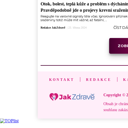
Otok, bolest, teplá kůže a problém s dýchání
Pravděpodobně jde o projevy krevní sraženi
Reagujte na varovné signály těla včas. Ignorování přízna
sraženiny totiž může mít vážné, až fatální, ...
ČÍST D
Redakce JakZdravě
|
23. března 2024
ZOBR
KONTAKT
REDAKCE
K
Copyright © 2
Obsah je chrán
souhlasu zakáz