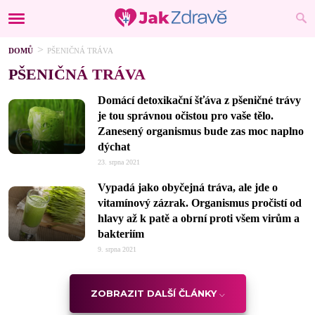
DOMŮ
PŠENIČNÁ TRÁVA
PŠENIČNÁ TRÁVA
Domácí detoxikační šťáva z pšeničné trávy
je tou správnou očistou pro vaše tělo.
Zanesený organismus bude zas moc naplno
dýchat
23. srpna 2021
Vypadá jako obyčejná tráva, ale jde o
vitamínový zázrak. Organismus pročistí od
hlavy až k patě a obrní proti všem virům a
bakteriím
9. srpna 2021
ZOBRAZIT DALŠÍ ČLÁNKY