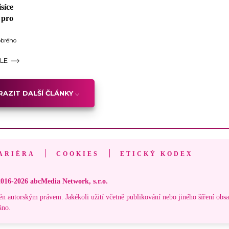
síce
 pro
dobrého
ÁLE
AZIT DALŠÍ ČLÁNKY
ARIÉRA
COOKIES
ETICKÝ KODEX
016-2026 abcMedia Network, s.r.o.
ěn autorským právem. Jakékoli užití včetně publikování nebo jiného šíření obs
áno.