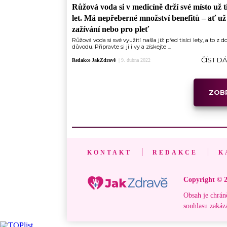
Růžová voda si v medicíně drží své místo už ti
let. Má nepřeberné množství benefitů –⁠ ať už
zažívání nebo pro pleť
Růžová voda si své využití našla již před tisíci lety, a to z 
důvodu. Připravte si ji i vy a získejte ...
ČÍST D
Redakce JakZdravě
|
9. dubna 2022
ZOBR
KONTAKT
REDAKCE
K
Copyright © 2
Obsah je chrán
souhlasu zakáz