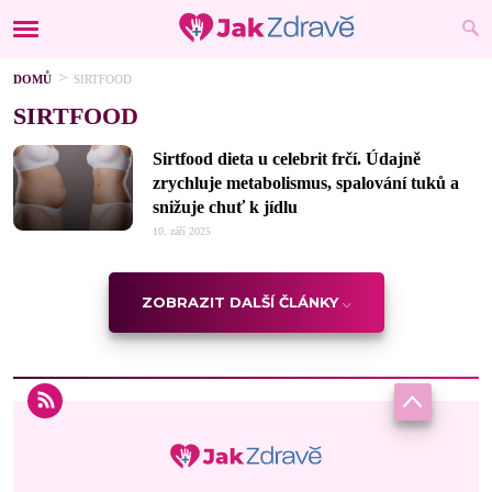
DOMŮ
SIRTFOOD
SIRTFOOD
Sirtfood dieta u celebrit frčí. Údajně
zrychluje metabolismus, spalování tuků a
snižuje chuť k jídlu
10. září 2025
ZOBRAZIT DALŠÍ ČLÁNKY