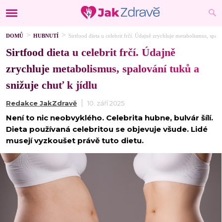
DOMŮ
HUBNUTÍ
Sirtfood dieta u celebrit frčí. Údajně zrychluje metabolismus, spalo
Sirtfood dieta u celebrit frčí. Údajně
zrychluje metabolismus, spalování tuků a
snižuje chuť k jídlu
Redakce JakZdravě
10. září 2025
Není to nic neobvyklého. Celebrita hubne, bulvár šílí.
Dieta používaná celebritou se objevuje všude. Lidé
musejí vyzkoušet právě tuto dietu.