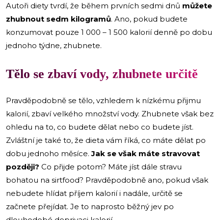
Autoři diety tvrdí, že během prvních sedmi dnů
můžete
zhubnout sedm kilogramů
. Ano, pokud budete
konzumovat pouze 1 000 – 1 500 kalorií denně po dobu
jednoho týdne, zhubnete.
Tělo se zbaví vody, zhubnete určitě
Pravděpodobně se tělo, vzhledem k nízkému přijmu
kalorií, zbaví velkého množství vody. Zhubnete však bez
ohledu na to, co budete dělat nebo co budete jíst.
Zvláštní je také to, že dieta vám říká, co máte dělat po
dobu jednoho měsíce.
Jak se však máte stravovat
později?
Co přijde potom? Máte jíst dále stravu
bohatou na sirtfood? Pravděpodobně ano, pokud však
nebudete hlídat příjem kalorií i nadále, určitě se
začnete přejídat. Je to naprosto běžný jev po
dlouhodobé deprivaci kalorií.