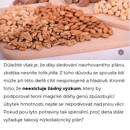
i
Důležité však je, že díky sledování navrhovaného plánu
zkrátka nesníte tolik jídla. Z toho důvodu se spousta lidí
může při této dietě cítit nespokojeně a hladově. Kromě
toho, že
neexistuje žádný výzkum
, který by
podporoval teorii magické dráhy genů způsobující
úbytek hmotnosti, nejde se nepodivovat nad jinou věcí:
Pokud jsou tyto potraviny tak speciální, proč dieta stále
vyžaduje takový nízkokalorický plán?