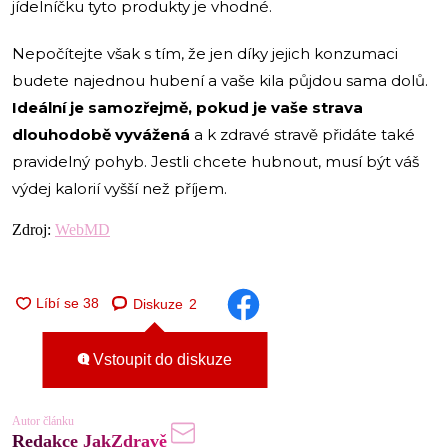
jídelníčku tyto produkty je vhodné.
Nepočítejte však s tím, že jen díky jejich konzumaci
budete najednou hubení a vaše kila půjdou sama dolů.
Ideální je samozřejmě, pokud je vaše strava
dlouhodobě vyvážená
a k zdravé stravě přidáte také
pravidelný pohyb. Jestli chcete hubnout, musí být váš
výdej kalorií vyšší než příjem.
Zdroj:
WebMD
Diskuze
2
Vstoupit do diskuze
Autor článku
Redakce JakZdravě