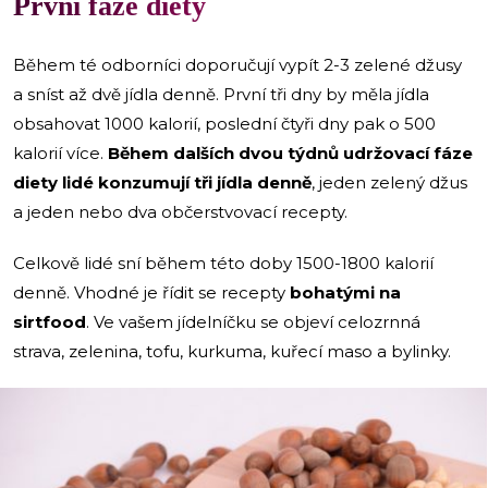
První fáze diety
Během té odborníci doporučují vypít 2-3 zelené džusy
a sníst až dvě jídla denně. První tři dny by měla jídla
obsahovat 1000 kalorií, poslední čtyři dny pak o 500
kalorií více.
Během dalších dvou týdnů udržovací fáze
diety lidé konzumují tři jídla denně
, jeden zelený džus
a jeden nebo dva občerstvovací recepty.
Celkově lidé sní během této doby 1500-1800 kalorií
denně. Vhodné je řídit se recepty
bohatými na
sirtfood
. Ve vašem jídelníčku se objeví celozrnná
strava, zelenina, tofu, kurkuma, kuřecí maso a bylinky.