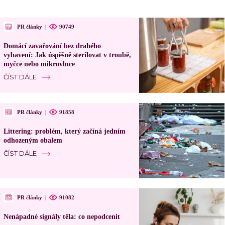
PR články
|
90749
Domácí zavařování bez drahého
vybavení: Jak úspěšně sterilovat v troubě,
myčce nebo mikrovlnce
ČÍST DÁLE
PR články
|
91858
Littering: problém, který začíná jedním
odhozeným obalem
ČÍST DÁLE
PR články
|
91082
Nenápadné signály těla: co nepodcenit