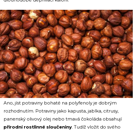
i
Ano, jíst potraviny bohaté na polyfenoly je dobrým
rozhodnutím. Potraviny jako kapusta, jablka, citrusy,
panenský olivový olej nebo tmavá čokoláda obsahují
přírodní rostlinné sloučeniny
. Tudíž vložit do svého