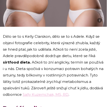
i
Dělo se to s Kelly Clarskon, dělo se to s Adele. Když se
objeví fotografie celebrity, která výrazně zhubla, každý
se hned ptal, jak to udělala. Ačkoli to není zcela jisté,
Adele pravděpodobně dodržuje dietu, které se říká
sirtfood dieta.
Ačkoli to zní anglicky, termín se používá
i u nás. Dieta spočívá v konzumaci potravin bohatých na
sirtuiny, tedy bílkoviny v rostlinných potravinách. Tyto
látky totiž prokazatelně zrychlují metabolismus a
spalování tuků. Zároveň ještě snižují chuť k jídlu, dodává
odbornice
Sally Kuzemchak, MS, RD
.