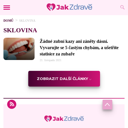
DOMŮ
SKLOVINA
SKLOVINA
Žádné zubní kazy ani záněty dásní.
Vyvarujte se 5 častým chybám, a ušetříte
statisíce za zubaře
21. listopadu 2021
ZOBRAZIT DALŠÍ ČLÁNKY