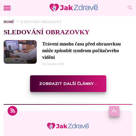
DOMŮ
SLEDOVÁNÍ OBRAZOVKY
SLEDOVÁNÍ OBRAZOVKY
Trávení mnoho času před obrazovkou
může způsobit syndrom počítačového
vidění
24. července 2020
ZOBRAZIT DALŠÍ ČLÁNKY