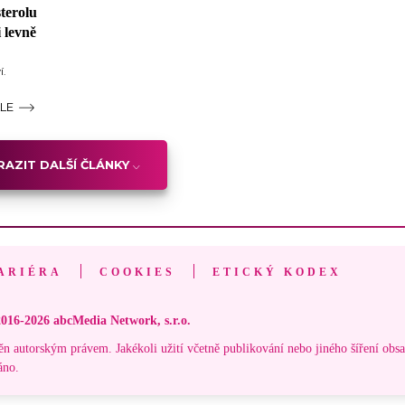
sterolu
 levně
í.
ÁLE
AZIT DALŠÍ ČLÁNKY
ARIÉRA
COOKIES
ETICKÝ KODEX
016-2026 abcMedia Network, s.r.o.
ěn autorským právem. Jakékoli užití včetně publikování nebo jiného šíření obs
áno.