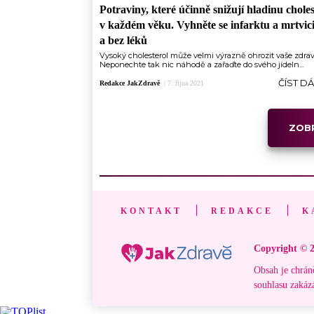
Potraviny, které účinně snižují hladinu chole
v každém věku. Vyhněte se infarktu a mrtvici
a bez léků
Vysoký cholesterol může velmi výrazně ohrozit vaše zdrav
Neponechte tak nic náhodě a zařaďte do svého jídeln...
ČÍST D
Redakce JakZdravě
|
7. října 2021
ZOBR
KONTAKT
REDAKCE
K
Copyright © 2
Obsah je chrán
souhlasu zakáz