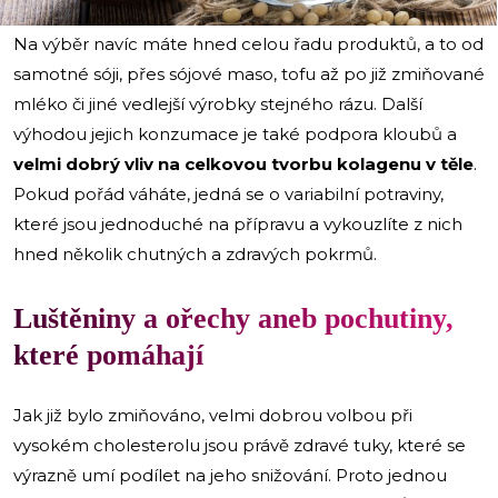
Na výběr navíc máte hned celou řadu produktů, a to od
samotné sóji, přes sójové maso, tofu až po již zmiňované
mléko či jiné vedlejší výrobky stejného rázu. Další
výhodou jejich konzumace je také podpora kloubů a
velmi dobrý vliv na celkovou tvorbu kolagenu v těle
.
Pokud pořád váháte, jedná se o variabilní potraviny,
které jsou jednoduché na přípravu a vykouzlíte z nich
hned několik chutných a zdravých pokrmů.
Luštěniny a ořechy aneb pochutiny,
které pomáhají
Jak již bylo zmiňováno, velmi dobrou volbou při
vysokém cholesterolu jsou právě zdravé tuky, které se
výrazně umí podílet na jeho snižování. Proto jednou