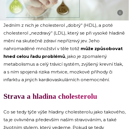
i
Jedním z nich je cholesterol „dobrý“ (HDL), a poté
cholesterol „nezdravý“ (LDL), který se při vysoké hladině
mění na skutečně zdraví nepříznivý jev. Jeho
nahromaděné množství v těle totiž
může způsobovat
hned celou řadu problémů
, jako je zpomalený
metabolismus a celý trávicí systém, zvýšený krevní tlak,
a s ním spojená rizika mrtvice, mozkové příhody či
infarktu a jiných kardiovaskulárních onemocnění.
Strava a hladina cholesterolu
Co se tedy týče výše hladiny cholesterolu jako takového,
ta je ovlivněna především naším stravováním, a také
životním stylem, který vedeme. Pokud se tedy