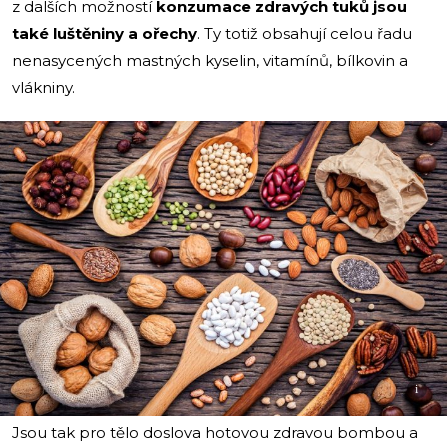
z dalších možností
konzumace zdravých tuků jsou
také luštěniny a ořechy
. Ty totiž obsahují celou řadu
nenasycených mastných kyselin, vitamínů, bílkovin a
vlákniny.
i
Jsou tak pro tělo doslova hotovou zdravou bombou a