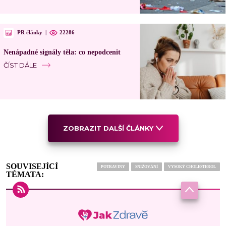
PR články
|
22286
Nenápadné signály těla: co nepodcenit
ČÍST DÁLE
ZOBRAZIT DALŠÍ ČLÁNKY
SOUVISEJÍCÍ
POTRAVINY
SNIŽOVÁNÍ
VYSOKÝ CHOLESTEROL
TÉMATA: