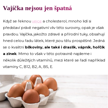
Vajíčka nejsou jen špatná
Když se řeknou
vejce
a cholesterol, mnoho lidí si
představí právě negativní vliv této suroviny, opak je však
pravdou. Vajíčka, jakožto zdravé a přírodní tuky, obsahují
hned celou řadu látek, které jsou tělu prospěšné. Jedná
se o kvalitní
bílkoviny, ale také i draslík, vápník, hořčík
a zinek
. Mimo to však v této potravině najdeme i
několik důležitých vitamínů, mezi které se řadí například
vitamíny C, B12, B2, A, B5, E.