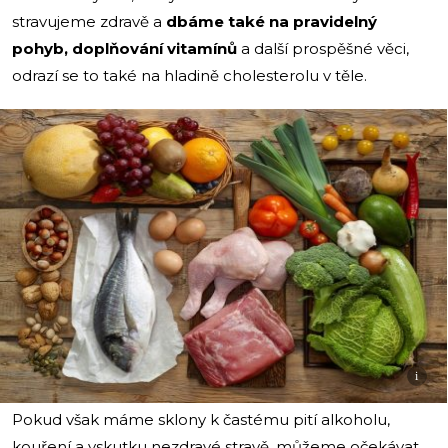
stravujeme zdravě a
dbáme také na pravidelný
pohyb, doplňování vitamínů
a další prospěšné věci,
odrazí se to také na hladině cholesterolu v těle.
i
Pokud však máme sklony k častému pití alkoholu,
kouření a vskutku nezdravé stravě, můžeme očekávat,