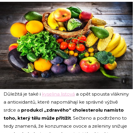
i
Důležitá je také i
kyselina listová
a opět spousta vlákniny
a antioxidantů, které napomáhají ke správné výživě
srdce a
produkci „zdravého“ cholesterolu namísto
toho, který tělu může přitížit
. Sečteno a podtrženo to
tedy znamená, že konzumace ovoce a zeleniny snižuje