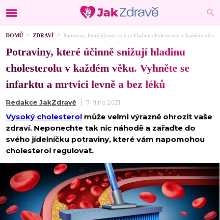
DOMŮ
ZDRAVÍ
Potraviny, které účinně snižují hladinu cholesterolu v každém věku. 
Potraviny, které účinně snižují hladinu
cholesterolu v každém věku. Vyhněte se
infarktu a mrtvici levně a bez léků
Redakce JakZdravě
7. října 2021
Vysoký cholesterol
může velmi výrazně ohrozit vaše
zdraví. Neponechte tak nic náhodě a zařaďte do
svého jídelníčku potraviny, které vám napomohou
cholesterol regulovat.