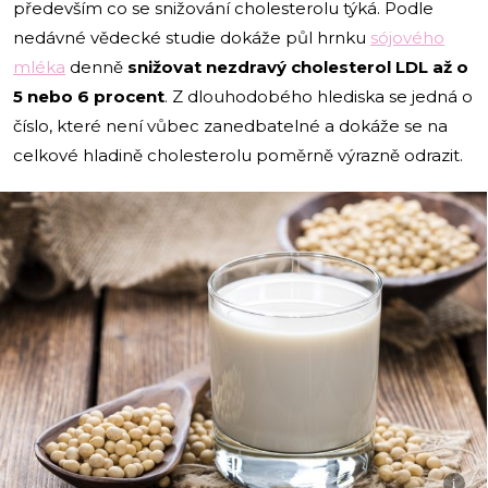
především co se snižování cholesterolu týká. Podle
nedávné vědecké studie dokáže půl hrnku
sójového
mléka
denně
snižovat nezdravý cholesterol LDL až o
5 nebo 6 procent
. Z dlouhodobého hlediska se jedná o
číslo, které není vůbec zanedbatelné a dokáže se na
celkové hladině cholesterolu poměrně výrazně odrazit.
i