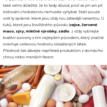
také velmi důležitá. Je to tedy důvod, proč se jim ani při
snižování cholesterolu nemusíte vyhýbat. Stačí pouze
volit ty správné, které jsou vždy tou zdravější variantou. U
tuků, které jsou živočišného původu (
vejce, červené
maso, sýry, mléčné výrobky, sádlo
…) vždy vybírejte
kvalitní suroviny s tím nejlepším původem, který značně
ovlivňuje celkovou hodnotu obsažených látek.
Přednost tak dávejte například produktům z domácího
chovu nebo menších farem.