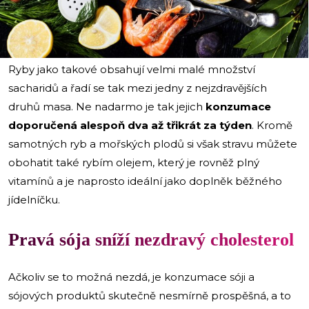
i
Ryby jako takové obsahují velmi malé množství
sacharidů a řadí se tak mezi jedny z nejzdravějších
druhů masa. Ne nadarmo je tak jejich
konzumace
doporučená alespoň dva až třikrát za týden
. Kromě
samotných ryb a mořských plodů si však stravu můžete
obohatit také rybím olejem, který je rovněž plný
vitamínů a je naprosto ideální jako doplněk běžného
jídelníčku.
Pravá sója sníží nezdravý cholesterol
Ačkoliv se to možná nezdá, je konzumace sóji a
sójových produktů skutečně nesmírně prospěšná, a to