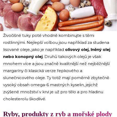
i
Živočišné tuky poté vhodně kombinujte s těmi
rostlinnými. Nejlepší volbou jsou například za studena
lisované oleje, jako je například
olivový olej, lněný olej
nebo konopný olej
. Druhů takových olejů je však
mnohem více a jsou značně kvalitnější než nejběžnější
margaríny či klasická verze řepkového a
slunečnicového oleje. Ty totiž mají poměrně zbytečně
vysoký obsah omega-6 mastných kyselin, jejichž
zvýšené množství v krvi je už pro tělo a pro hladinu
cholesterolu škodlivé.
Ryby, produkty z ryb a mořské plody