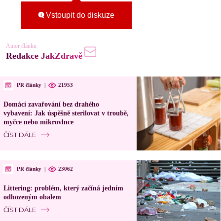
Vstoupit do diskuze
Autor článku
Redakce JakZdravě
PR články
|
21953
Domácí zavařování bez drahého
vybavení: Jak úspěšně sterilovat v troubě,
myčce nebo mikrovlnce
ČÍST DÁLE
PR články
|
23062
Littering: problém, který začíná jedním
odhozeným obalem
ČÍST DÁLE