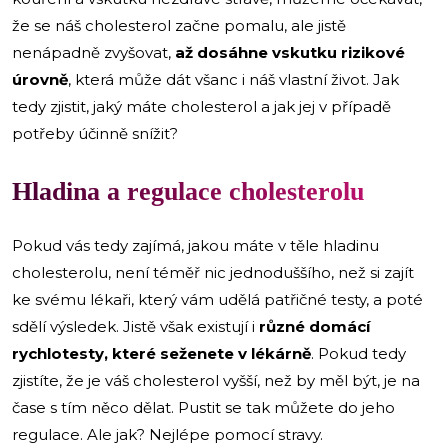
že se náš cholesterol začne pomalu, ale jistě
nenápadně zvyšovat,
až dosáhne vskutku rizikové
úrovně
, která může dát všanc i náš vlastní život. Jak
tedy zjistit, jaký máte cholesterol a jak jej v případě
potřeby účinně snížit?
Hladina a regulace cholesterolu
Pokud vás tedy zajímá, jakou máte v těle hladinu
cholesterolu, není téměř nic jednoduššího, než si zajít
ke svému lékaři, který vám udělá patřičné testy, a poté
sdělí výsledek. Jistě však existují i
různé domácí
rychlotesty, které seženete v lékárně
. Pokud tedy
zjistíte, že je váš cholesterol vyšší, než by měl být, je na
čase s tím něco dělat. Pustit se tak můžete do jeho
regulace. Ale jak? Nejlépe pomocí stravy.