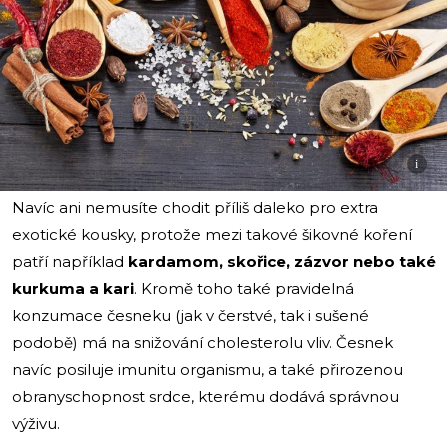
i
Navíc ani nemusíte chodit příliš daleko pro extra
exotické kousky, protože mezi takové šikovné koření
patří například
kardamom, skořice, zázvor nebo také
kurkuma a kari
. Kromě toho také pravidelná
konzumace česneku (jak v čerstvé, tak i sušené
podobě) má na snižování cholesterolu vliv. Česnek
navíc posiluje imunitu organismu, a také přirozenou
obranyschopnost srdce, kterému dodává správnou
výživu.