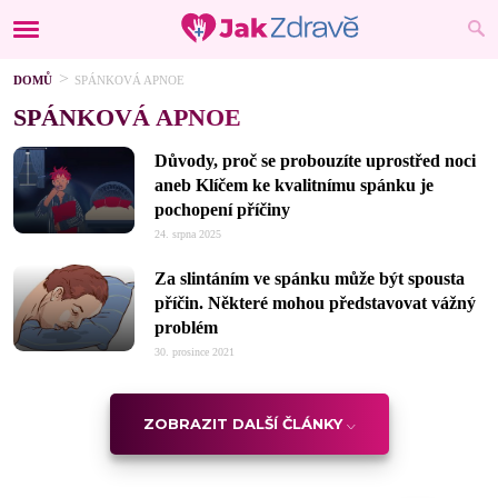
DOMŮ
SPÁNKOVÁ APNOE
SPÁNKOVÁ APNOE
Důvody, proč se probouzíte uprostřed noci
aneb Klíčem ke kvalitnímu spánku je
pochopení příčiny
24. srpna 2025
Za slintáním ve spánku může být spousta
příčin. Některé mohou představovat vážný
problém
30. prosince 2021
ZOBRAZIT DALŠÍ ČLÁNKY