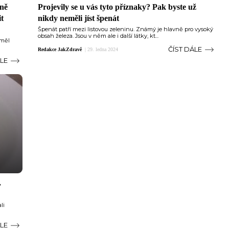
dně
Projevily se u vás tyto příznaky? Pak byste už
it
nikdy neměli jíst špenát
Špenát patří mezi listovou zeleninu. Známý je hlavně pro vysoký
obsah železa. Jsou v něm ale i další látky, kt...
 měl
ČÍST DÁLE
Redakce JakZdravě
|
29. ledna 2024
ÁLE
.
li
ÁLE