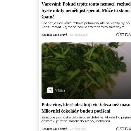
Varování: Pokud trpíte touto nemocí, rozho
byste nikdy neměli jíst špenát. Může to skonč
špatně
Špenát je sice velmi zdravá potravina, ale ne každý by ho
konzumovat. Zejména pokud trpíte těmito závažným...
ČÍST D
Redakce JakZdravě
|
15. dubna 2024
Výživa
Potraviny, které obsahují víc železa než maso
Milovníci čokolády budou potěšeni
Železo je pro lidské tělo životně důležité. Abyste ho přijíma
dostatek, je třeba zařadit do svého jídelníčku...
ČÍST D
Redakce JakZdravě
|
22. října 2022