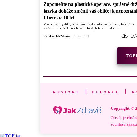
Zapomeňte na plastické operace, správné drž
jazyka dokáže změnit váš obličej k nepoznání
Ubere až 10 let
Pokud si myslíte, že se vám vytvořila takzvaná „dvojitá br
kvůli tomu, že to máte v rodině, tak se dost mo...
ČÍST D
Redakce JakZdravě
|
26. září 2021
ZOBR
KONTAKT
REDAKCE
K
Copyright © 2
Obsah je chrán
souhlasu zakáz