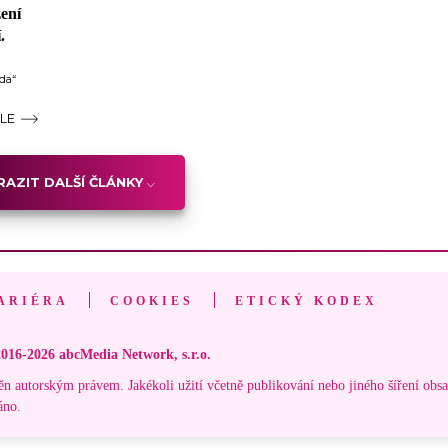
ení
.
ada“
ÁLE
AZIT DALŠÍ ČLÁNKY
ARIÉRA
COOKIES
ETICKÝ KODEX
016-2026 abcMedia Network, s.r.o.
ěn autorským právem. Jakékoli užití včetně publikování nebo jiného šíření obs
áno.