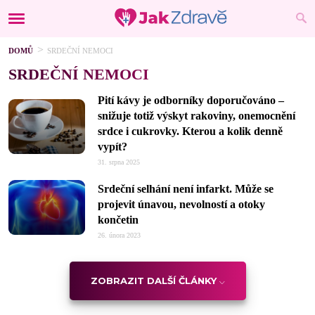
DOMŮ
SRDEČNÍ NEMOCI
SRDEČNÍ NEMOCI
Pití kávy je odborníky doporučováno –
snižuje totiž výskyt rakoviny, onemocnění
srdce i cukrovky. Kterou a kolik denně
vypít?
31. srpna 2025
Srdeční selhání není infarkt. Může se
projevit únavou, nevolností a otoky
končetin
26. února 2023
ZOBRAZIT DALŠÍ ČLÁNKY