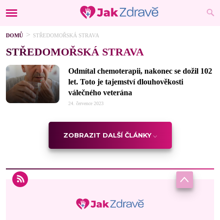
DOMŮ
STŘEDOMOŘSKÁ STRAVA
STŘEDOMOŘSKÁ STRAVA
Odmítal chemoterapii, nakonec se dožil 102
let. Toto je tajemství dlouhověkosti
válečného veterána
24. července 2023
ZOBRAZIT DALŠÍ ČLÁNKY