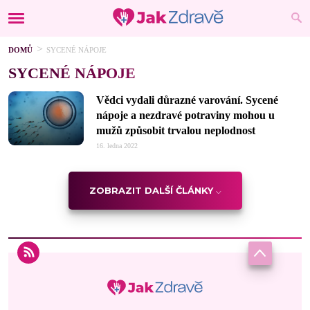
DOMŮ
SYCENÉ NÁPOJE
SYCENÉ NÁPOJE
Vědci vydali důrazné varování. Sycené
nápoje a nezdravé potraviny mohou u
mužů způsobit trvalou neplodnost
16. ledna 2022
ZOBRAZIT DALŠÍ ČLÁNKY