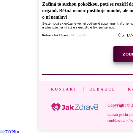
Začíná to suchou pokožkou, poté se rozšíří d
orgánů. Běžná nemoc postihuje mnohé, ale m
o ní nemluví
Systémová skleróza je velmi obávané autoimunitní onem
a přestože na ni stále neexistuje lék, její samot...
ČÍST D
Redakce JakZdravě
|
14. října 2021
ZOBR
KONTAKT
REDAKCE
K
Copyright © 2
Obsah je chrán
souhlasu zakáz