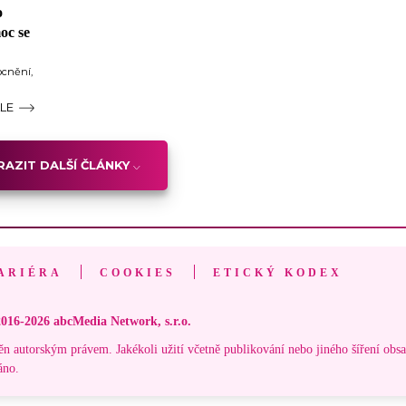
o
oc se
ocnění,
ÁLE
AZIT DALŠÍ ČLÁNKY
ARIÉRA
COOKIES
ETICKÝ KODEX
016-2026 abcMedia Network, s.r.o.
ěn autorským právem. Jakékoli užití včetně publikování nebo jiného šíření obs
áno.