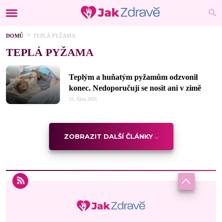
DOMŮ
TEPLÁ PYŽAMA
TEPLÁ PYŽAMA
Teplým a huňatým pyžamům odzvonil
konec. Nedoporučují se nosit ani v zimě
15. října 2021
ZOBRAZIT DALŠÍ ČLÁNKY