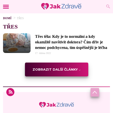
DOMŮ
TŘES
TŘES
Třes těla: Kdy je to normální a kdy
okamžitě navštívit doktora? Čím dřív je
nemoc podchycena, tím úspěšnější je léčba
17. dubna 2022
ZOBRAZIT DALŠÍ ČLÁNKY