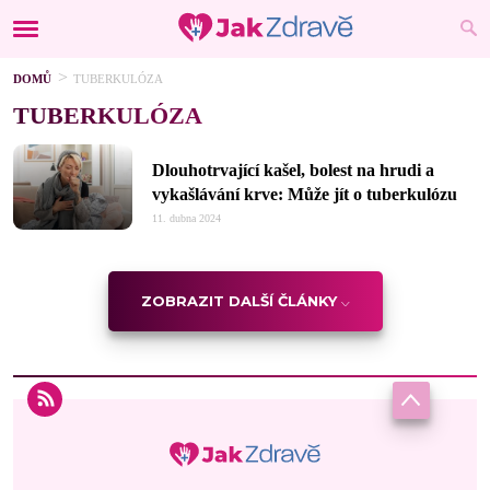
DOMŮ
TUBERKULÓZA
TUBERKULÓZA
Dlouhotrvající kašel, bolest na hrudi a
vykašlávání krve: Může jít o tuberkulózu
11. dubna 2024
ZOBRAZIT DALŠÍ ČLÁNKY