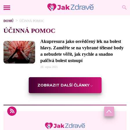
DOMŮ
ÚČINNÁ POMOC
ÚČINNÁ POMOC
Akupresura jako osvědčený lék na bolest
hlavy. Zaměřte se na vybrané tělesné body
a nebudete věřit, jak rychle a snadno
palčivá bolest ustoupí
28. srpna 2021
ZOBRAZIT DALŠÍ ČLÁNKY