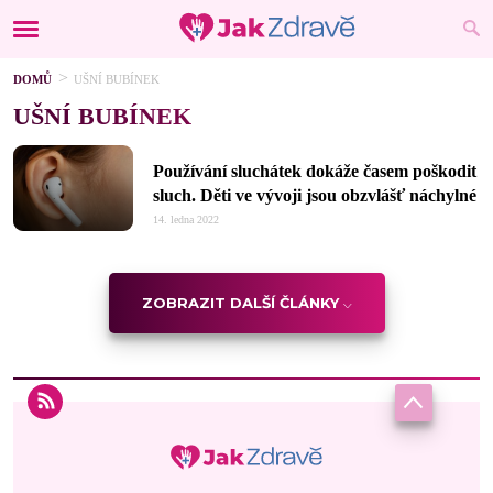
DOMŮ
UŠNÍ BUBÍNEK
UŠNÍ BUBÍNEK
Používání sluchátek dokáže časem poškodit
sluch. Děti ve vývoji jsou obzvlášť náchylné
14. ledna 2022
ZOBRAZIT DALŠÍ ČLÁNKY