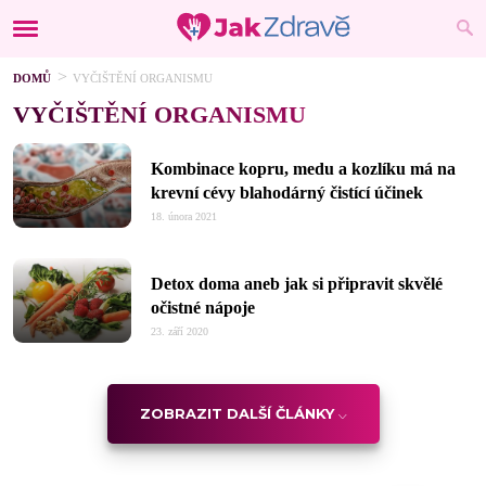
DOMŮ
VYČIŠTĚNÍ ORGANISMU
VYČIŠTĚNÍ ORGANISMU
Kombinace kopru, medu a kozlíku má na
krevní cévy blahodárný čistící účinek
18. února 2021
Detox doma aneb jak si připravit skvělé
očistné nápoje
23. září 2020
ZOBRAZIT DALŠÍ ČLÁNKY