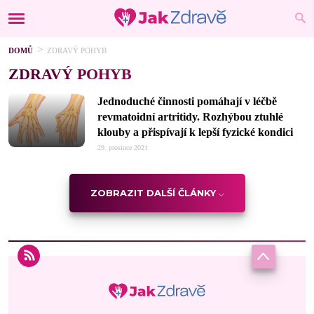
DOMŮ
ZDRAVÝ POHYB
ZDRAVÝ POHYB
Jednoduché činnosti pomáhají v léčbě
revmatoidní artritidy. Rozhýbou ztuhlé
klouby a přispívají k lepší fyzické kondici
29. prosince 2021
ZOBRAZIT DALŠÍ ČLÁNKY