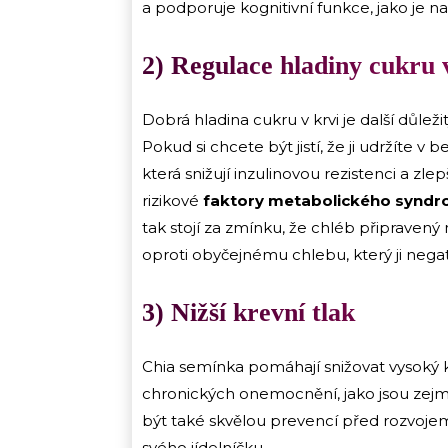
a podporuje kognitivní funkce, jako je 
2) Regulace hladiny cukru 
Dobrá hladina cukru v krvi je další důleži
Pokud si chcete být jistí, že ji udržíte v
která snižují inzulinovou rezistenci a zlep
rizikové
faktory metabolického syndro
tak stojí za zmínku, že chléb připravený
oproti obyčejnému chlebu, který ji negat
3) Nižší krevní tlak
Chia semínka pomáhají snižovat vysoký k
chronických onemocnění, jako jsou zej
být také skvělou prevencí před rozvoje
svého jídelníčku.