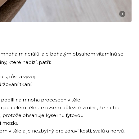
i
í mnoha minerálů, ale bohatým obsahem vitamínů se
y, které nabízí, patří:
, růst a vývoj.
držování tkání.
se podílí na mnoha procesech v těle.
u po celém těle. Je ovšem důležité zmínit, že z chia
 protože obsahuje kyselinu fytovou.
aví mozku.
em v těle a je nezbytný pro zdraví kostí, svalů a nervů.