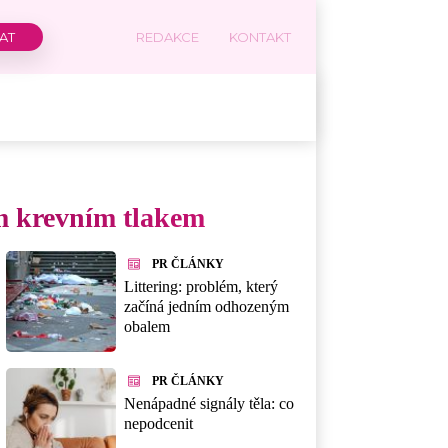
REDAKCE
KONTAKT
ým krevním tlakem
PR ČLÁNKY
Littering: problém, který
začíná jedním odhozeným
obalem
PR ČLÁNKY
Nenápadné signály těla: co
nepodcenit