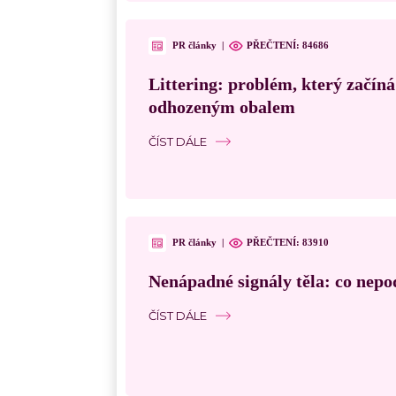
PR články
|
PŘEČTENÍ:
84686
Littering: problém, který začín
odhozeným obalem
ČÍST DÁLE
PR články
|
PŘEČTENÍ:
83910
Nenápadné signály těla: co nepo
ČÍST DÁLE