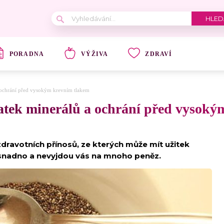
PORADNA
VÝŽIVA
ZDRAVÍ
a ochrání před vysokým krevním tlakem
tatek minerálů a ochrání před vysok
dravotních přínosů, ze kterých může mít užitek
e snadno a nevyjdou vás na mnoho peněz.