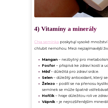
4) Vitamíny a minerály
Chia semínka
poskytují vysoké množstv
chlubit nemohou. Mezi nejzajímavější živin
Mangan
– nezbytný pro metabolismus
Fosfor
– přispívá ke zdraví kostí a u
Měď
– důležitá pro zdraví srdce.
Selen
– důležitý antioxidant, který 
Železo
– podílí se na přenosu kyslík
semínek se může špatně vstřebávat,
Hořčík
– hraje důležitou roli ve zdr
Vápník
– je nejrozšířenějším minerál