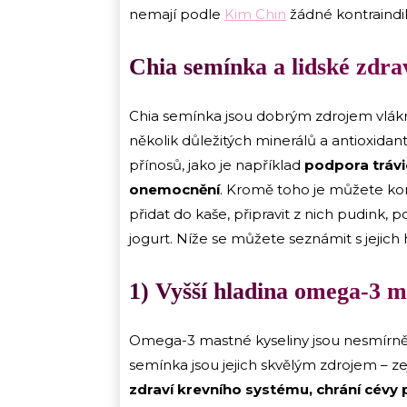
nemají podle
Kim Chin
žádné kontraindik
Chia semínka a lidské zdra
Chia semínka jsou dobrým zdrojem vlákni
několik důležitých minerálů a antioxidan
přínosů, jako je například
podpora trávi
onemocnění
. Kromě toho je můžete ko
přidat do kaše, připravit z nich pudink, 
jogurt. Níže se můžete seznámit s jejich 
1) Vyšší hladina omega-3 m
Omega-3 mastné kyseliny jsou nesmírně d
semínka jsou jejich skvělým zdrojem – 
zdraví krevního systému, chrání cévy