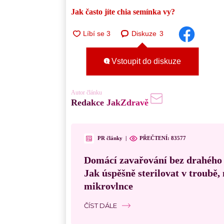
Jak často jíte chia semínka vy?
Diskuze
3
Vstoupit do diskuze
Autor článku
Redakce JakZdravě
PR články
|
PŘEČTENÍ:
83577
Domácí zavařování bez drahého
Jak úspěšně sterilovat v troubě
mikrovlnce
ČÍST DÁLE