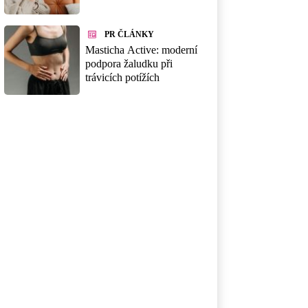
PR ČLÁNKY
Masticha Active: moderní
podpora žaludku při
trávicích potížích