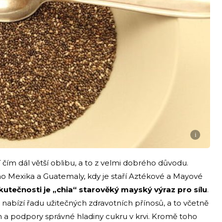
i
 čím dál větší oblibu, a to z velmi dobrého důvodu.
ého Mexika a Guatemaly, kdy je staří Aztékové a Mayové
kutečnosti je „chia“ starověký mayský výraz pro sílu
.
a nabízí řadu užitečných zdravotních přínosů, a to včetně
a podpory správné hladiny cukru v krvi. Kromě toho