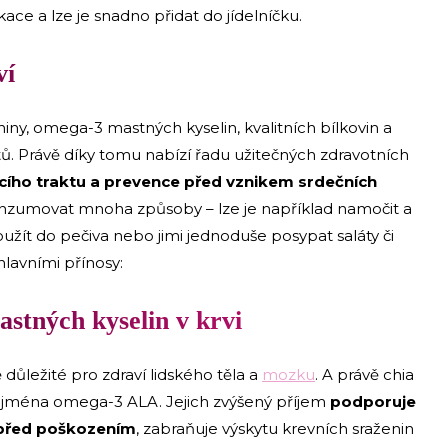
ace a lze je snadno přidat do jídelníčku.
ví
ny, omega-3 mastných kyselin, kvalitních bílkovin a
tů. Právě díky tomu nabízí řadu užitečných zdravotních
cího traktu a prevence před vznikem srdečních
nzumovat mnoha způsoby – lze je například namočit a
použít do pečiva nebo jimi jednoduše posypat saláty či
hlavními přínosy:
astných kyselin v krvi
ůležité pro zdraví lidského těla a
mozku
. A právě chia
zejména omega-3 ALA. Jejich zvýšený příjem
podporuje
 před poškozením
, zabraňuje výskytu krevních sraženin