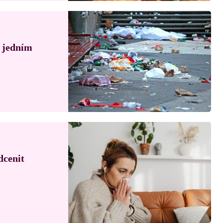
á jedním
dcenit