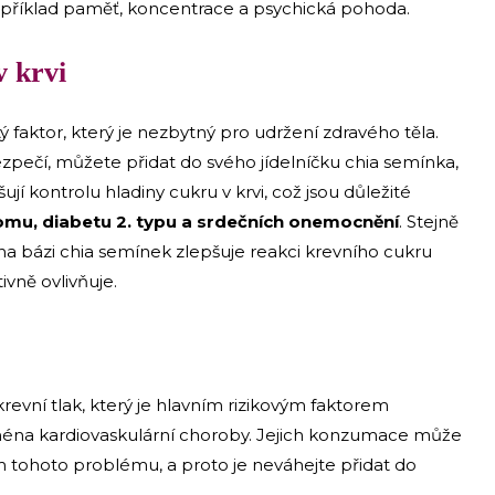
například paměť, koncentrace a psychická pohoda.
v krvi
tý faktor, který je nezbytný pro udržení zdravého těla.
 bezpečí, můžete přidat do svého jídelníčku chia semínka,
šují kontrolu hladiny cukru v krvi, což jsou důležité
mu, diabetu 2. typu a srdečních onemocnění
. Stejně
 na bázi chia semínek zlepšuje reakci krevního cukru
ivně ovlivňuje.
revní tlak, který je hlavním rizikovým faktorem
ména kardiovaskulární choroby. Jejich konzumace může
m tohoto problému, a proto je neváhejte přidat do