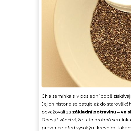
Chia semínka si v poslední době získávají
Jejich historie se datuje až do starověk
považovali za
základní potravinu – ve s
Dnes již vědci ví, že tato drobná semínk
prevence před vysokým krevním tlakem 