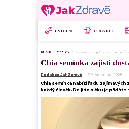
CVIČENÍ
HUBNUTÍ
DOMŮ
VÝŽIVA
Chia semínka zajistí dostatek minerálů 
Chia semínka zajistí dos
Redakce JakZdravě
30. července 2025
Chia semínka nabízí řadu zajímavých z
každý člověk. Do jídelníčku je přidát