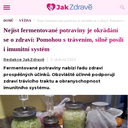
DOMŮ
VÝŽIVA
Nejíst fermentované potraviny je okrádání se o zdraví: Pomohou s trá
Nejíst fermentované potraviny je okrádání
se o zdraví: Pomohou s trávením, silně posílí
i imunitní systém
Redakce JakZdravě
3. dubna 2023
Fermentované potraviny nabízí řadu zdraví
prospěšných účinků. Obzvláště účinně podporují
zdraví trávicího traktu a obranyschopnost
imunitního systému.