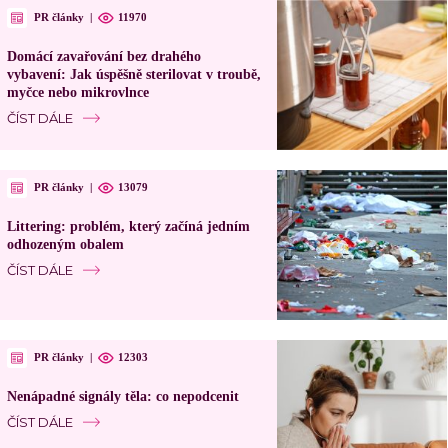
PR články
|
11970
Domácí zavařování bez drahého
vybavení: Jak úspěšně sterilovat v troubě,
myčce nebo mikrovlnce
ČÍST DÁLE
PR články
|
13079
Littering: problém, který začíná jedním
odhozeným obalem
ČÍST DÁLE
PR články
|
12303
Nenápadné signály těla: co nepodcenit
ČÍST DÁLE