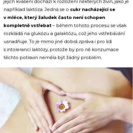
jejich kvašení dochází k rozložení některých živin, jako je
například laktóza. Jedná se o
cukr
nacházející se
v mléce, který žaludek často není schopen
kompletně vstřebat
– během tohoto procesu se však
rozkládá na glukózu a galaktózu, což jeho vstřebávání
usnadňuje. To je mimo jiné dobrá zpráva i pro lidi
s intolerancí laktózy, protože by pro ně konzumace
těchto potravin neměla být žádný problém.