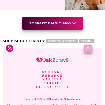
ZOBRAZIT DALŠÍ ČLÁNKY
SOUVISEJÍCÍ TÉMATA:
FERMENTOVANÉ POTRAVINY
PROBIOTIKA
KONTAKT
REDAKCE
KARIÉRA
COOKIES
ETICKÝ KODEX
Copyright © 2016-2026 abcMedia Network, s.r.o.
Obsah je chráněn autorským právem. Jakékoli užití včetně publikování nebo jiného