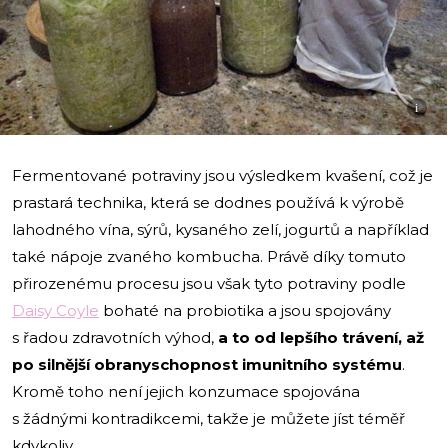
i
Fermentované potraviny jsou výsledkem kvašení, což je
prastará technika, která se dodnes používá k výrobě
lahodného vína, sýrů, kysaného zelí, jogurtů a například
také nápoje zvaného kombucha. Právě díky tomuto
přirozenému procesu jsou však tyto potraviny podle
Daisy Coyle
bohaté na probiotika a jsou spojovány
s řadou zdravotních výhod,
a to od lepšího trávení, až
po silnější obranyschopnost imunitního systému
.
Kromě toho není jejich konzumace spojována
s žádnými kontradikcemi, takže je můžete jíst téměř
kdykoliv.