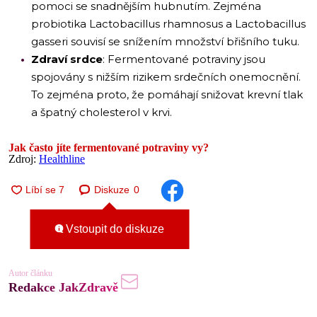
pomoci se snadnějším hubnutím. Zejména
probiotika Lactobacillus rhamnosus a Lactobacillus
gasseri souvisí se snížením množství břišního tuku.
Zdraví srdce
: Fermentované potraviny jsou
spojovány s nižším rizikem srdečních onemocnění.
To zejména proto, že pomáhají snižovat krevní tlak
a špatný cholesterol v krvi.
Jak často jíte fermentované potraviny vy?
Zdroj:
Healthline
Diskuze
0
Vstoupit do diskuze
Autor článku
Redakce JakZdravě