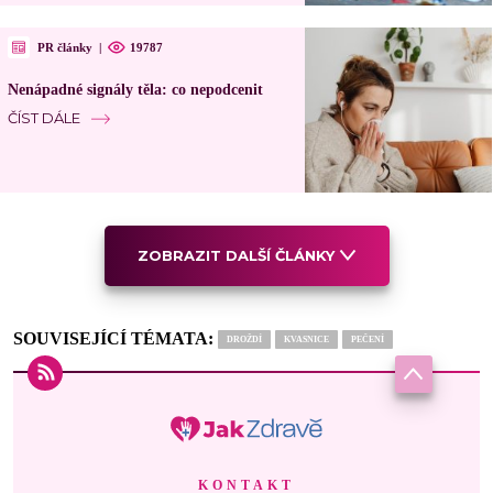
PR články
|
19787
Nenápadné signály těla: co nepodcenit
ČÍST DÁLE
ZOBRAZIT DALŠÍ ČLÁNKY
SOUVISEJÍCÍ TÉMATA:
DROŽDÍ
KVASNICE
PEČENÍ
KONTAKT