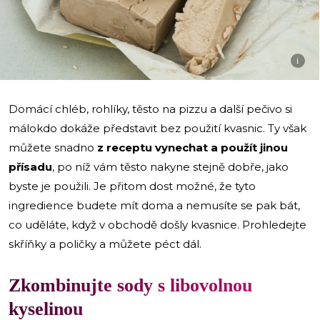
i
Domácí chléb, rohlíky, těsto na pizzu a další pečivo si
málokdo dokáže představit bez použití kvasnic. Ty však
můžete snadno
z receptu vynechat a použít jinou
přísadu
, po níž vám těsto nakyne stejně dobře, jako
byste je použili. Je přitom dost možné, že tyto
ingredience budete mít doma a nemusíte se pak bát,
co uděláte, když v obchodě došly kvasnice. Prohledejte
skříňky a poličky a můžete péct dál.
Zkombinujte sody s libovolnou
kyselinou