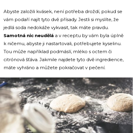
Abyste založili kvásek, není potřeba droždí, pokud se
vám podaří najít tyto dvě přísady. Jestli si myslíte, že
jedlá soda nedokáže vykvasit, tak máte pravdu.
Samotná nic neudělá
a v receptu by vám byla úplně
k ničemu, abyste ji nastartovali, potřebujete kyselinu.
Tou může například podmáslí, mléko s octem či
citrónová šťáva. Jakmile najdete tyto dvě ingredience,
máte vyhráno a můžete pokračovat v pečení.