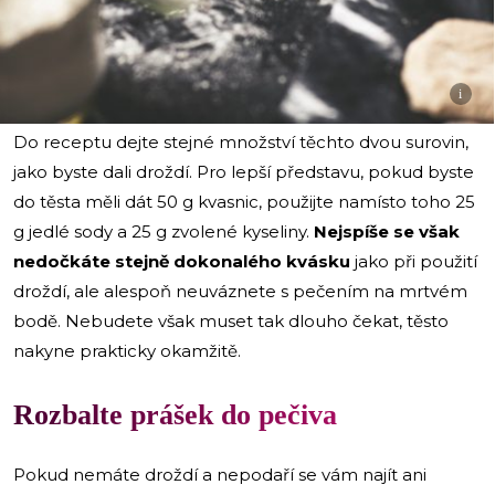
i
Do receptu dejte stejné množství těchto dvou surovin,
jako byste dali droždí. Pro lepší představu, pokud byste
do těsta měli dát 50 g kvasnic, použijte namísto toho 25
g jedlé sody a 25 g zvolené kyseliny.
Nejspíše se však
nedočkáte stejně dokonalého kvásku
jako při použití
droždí, ale alespoň neuváznete s pečením na mrtvém
bodě. Nebudete však muset tak dlouho čekat, těsto
nakyne prakticky okamžitě.
Rozbalte prášek do pečiva
Pokud nemáte droždí a nepodaří se vám najít ani