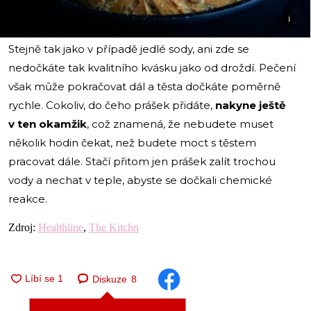
i
Stejně tak jako v případě jedlé sody, ani zde se
nedočkáte tak kvalitního kvásku jako od droždí. Pečení
však může pokračovat dál a těsta dočkáte poměrně
rychle. Cokoliv, do čeho prášek přidáte,
nakyne ještě
v ten okamžik
, což znamená, že nebudete muset
několik hodin čekat, než budete moct s těstem
pracovat dále. Stačí přitom jen prášek zalít trochou
vody a nechat v teple, abyste se dočkali chemické
reakce.
Zdroj:
Healthline
,
The Kitchn
Diskuze
8