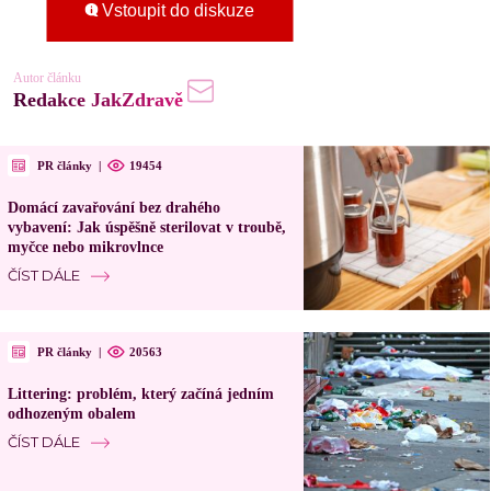
Vstoupit do diskuze
Autor článku
Redakce JakZdravě
PR články
|
19454
Domácí zavařování bez drahého
vybavení: Jak úspěšně sterilovat v troubě,
myčce nebo mikrovlnce
ČÍST DÁLE
PR články
|
20563
Littering: problém, který začíná jedním
odhozeným obalem
ČÍST DÁLE