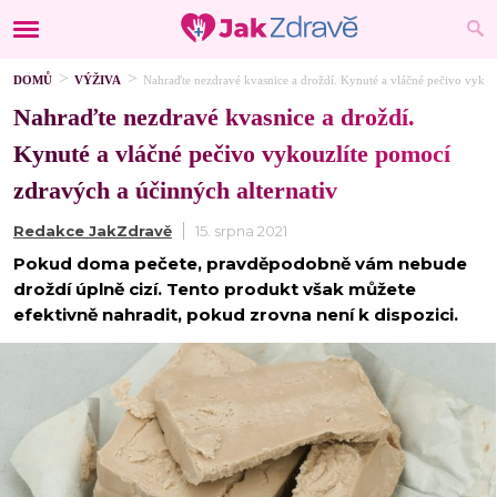
DOMŮ
VÝŽIVA
Nahraďte nezdravé kvasnice a droždí. Kynuté a vláčné pečivo vykou
Nahraďte nezdravé kvasnice a droždí.
Kynuté a vláčné pečivo vykouzlíte pomocí
zdravých a účinných alternativ
Redakce JakZdravě
15. srpna 2021
Pokud doma pečete, pravděpodobně vám nebude
droždí úplně cizí. Tento produkt však můžete
efektivně nahradit, pokud zrovna není k dispozici.