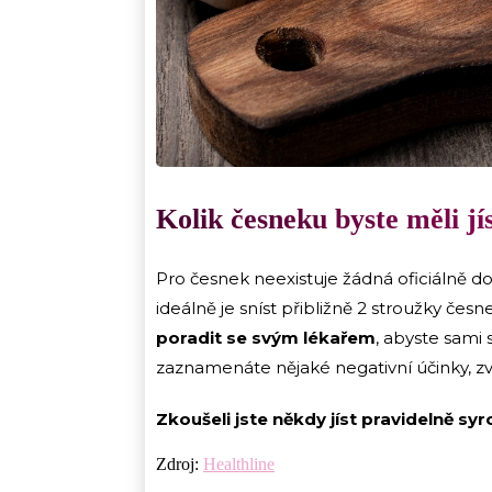
Kolik česneku byste měli jí
Pro česnek neexistuje žádná oficiálně dop
ideálně je sníst přibližně 2 stroužky čes
poradit se svým lékařem
, abyste sami
zaznamenáte nějaké negativní účinky, zva
Zkoušeli jste někdy jíst pravidelně s
Zdroj:
Healthline