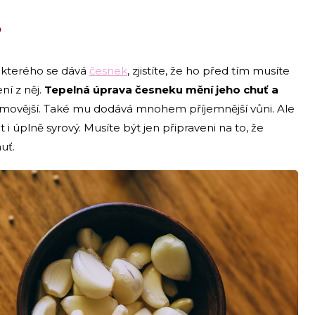
?
o kterého se dává
česnek
, zjistíte, že ho před tím musíte
í z něj.
Tepelná úprava česneku mění jeho chuť a
krémovější. Také mu dodává mnohem příjemnější vůni. Ale
i úplně syrový. Musíte být jen připraveni na to, že
uť.