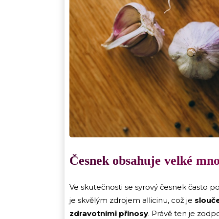
Česnek obsahuje velké množ
Ve skutečnosti se syrový česnek často 
je skvělým zdrojem allicinu, což je
slouč
zdravotními přínosy
. Právě ten je zodp