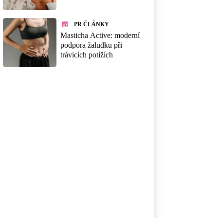
PR ČLÁNKY
Masticha Active: moderní
podpora žaludku při
trávicích potížích