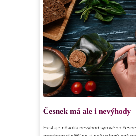
Česnek má ale i nevýhody
Existuje několik nevýhod syrového česnek
mnohem silnější chuť než vařený, což mů