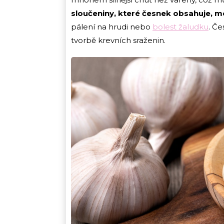
sloučeniny, které česnek obsahuje, mo
pálení na hrudi nebo
bolest žaludku
. Če
tvorbě krevních sraženin.