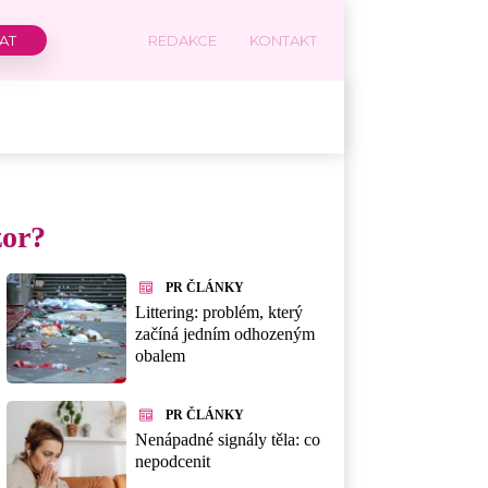
REDAKCE
KONTAKT
zor?
PR ČLÁNKY
Littering: problém, který
začíná jedním odhozeným
obalem
PR ČLÁNKY
Nenápadné signály těla: co
nepodcenit