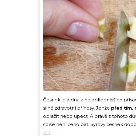
Česnek je jedna z nejoblíbenějších přísad
silné zdravotní přínosy. Jenže
před tím, 
opražit nebo upéct. A právě z tohoto důvo
spíše není čeho bát. Syrový česnek dopo
RD
.