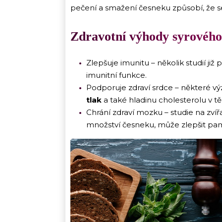
pečení a smažení česneku způsobí, že se 
Zdravotní výhody syrového
Zlepšuje imunitu – několik studií již
imunitní funkce.
Podporuje zdraví srdce – některé v
tlak
a také hladinu cholesterolu v tě
Chrání zdraví mozku – studie na zví
množství česneku, může zlepšit pam