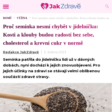
DOMŮ
VÝŽIVA
Proč semínka nesmí chybět v jídelníčku: Kosti a klouby budou radost
Proč semínka nesmí chybět v jídelníčku:
Kosti a klouby budou radostí bez sebe,
cholesterol a krevní cukr v normě
Redakce JakZdravě
5. dubna 2023
Semínka patřila do jídelníčku lidí už v dávných
dobách, nyní dochází k jejich znovuobjevení. Pro
jejich účinky na zdraví se stávají velmi oblíbenou
součástí zdravé stravy.