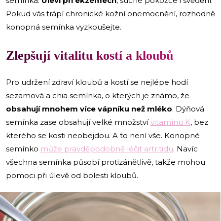
semínka.
Uleví při ekzémech
, suché pokožce i svědění.
Pokud vás trápí chronické kožní onemocnění, rozhodně
konopná semínka vyzkoušejte.
Zlepšují vitalitu kostí a kloubů
Pro udržení zdraví kloubů a kostí se nejlépe hodí
sezamová a chia semínka, o kterých je známo, že
obsahují mnohem více vápníku než mléko
. Dýňová
semínka zase obsahují velké množství
vitamínu K
, bez
kterého se kosti neobejdou. A to není vše. Konopné
semínko
může pravděpodobně léčit artritidu
. Navíc
všechna semínka působí protizánětlivě, takže mohou
pomoci při úlevě od bolesti kloubů.