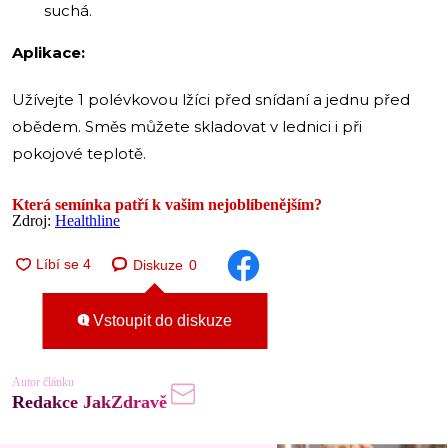
suchá.
Aplikace:
Užívejte 1 polévkovou lžíci před snídaní a jednu před
obědem. Směs můžete skladovat v lednici i při
pokojové teplotě.
Která semínka patří k vašim nejoblíbenějším?
Zdroj:
Healthline
Diskuze
0
Vstoupit do diskuze
Autor článku
Redakce JakZdravě