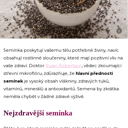
i
Semínka poskytují vašemu tělu potřebné živiny, navíc
obsahují rostlinné sloučeniny, které mají pozitivní vliv na
vaše zdraví. Doktor
Ruairi Robertson
, vědec zkoumající
střevní mikroflóru, zdůrazňuje, že
hlavní předností
semínek
je vysoký obsah vlákniny, zdravých tuků,
vitamínů, minerálů a antioxidantů. Semena by zkrátka
neměla chybět v žádné zdravé výživě.
Nejzdravější semínka