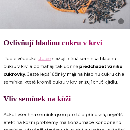
i
Ovlivňují hladinu cukru v krvi
Podle vědecké
studie
snižují lněná semínka hladinu
cukru v krvi a pomáhají tak účinně
předcházet vzniku
cukrovky
. Ještě lepší účinky mají na hladinu cukru chia
semínka, která kromě cukru v krvi snižují chuť k jídlu.
Vliv semínek na kůži
Ačkoli všechna semínka jsou pro tělo přínosná, největší
efekt na kožní problémy má konzumace konopného