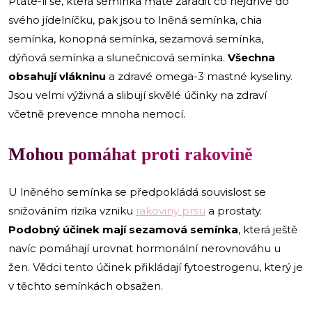
Ptáte-li se, která semínka máte zařadit co nejdříve do
svého jídelníčku, pak jsou to lněná semínka, chia
semínka, konopná semínka, sezamová semínka,
dýňová semínka a slunečnicová semínka.
Všechna
obsahují vlákninu
a zdravé omega-3 mastné kyseliny.
Jsou velmi výživná a slibují skvělé účinky na zdraví
včetně prevence mnoha nemocí.
Mohou pomáhat proti rakovině
U lněného semínka se předpokládá souvislost se
snižováním rizika vzniku
rakoviny prsu
a prostaty.
Podobný účinek mají sezamová semínka
, která ještě
navíc pomáhají urovnat hormonální nerovnováhu u
žen. Vědci tento účinek přikládají fytoestrogenu, který je
v těchto semínkách obsažen.