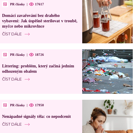
PR články
|
17617
Domácí zavařování bez drahého
vybavení: Jak úspěšně sterilovat v troubě,
myčce nebo mikrovlnce
ČÍST DÁLE
PR články
|
18726
Littering: problém, který začíná jedním
odhozeným obalem
ČÍST DÁLE
PR články
|
17950
Nenápadné signály těla: co nepodcenit
ČÍST DÁLE