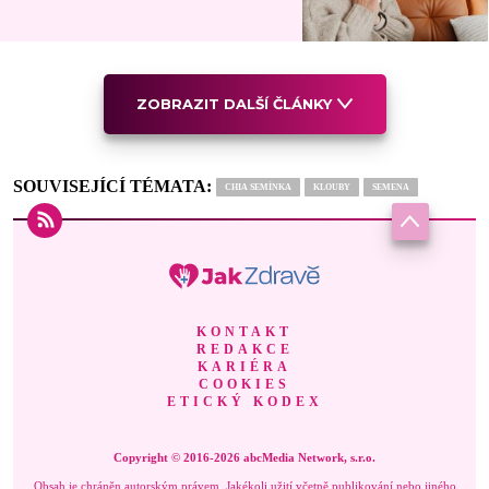
ZOBRAZIT DALŠÍ ČLÁNKY
SOUVISEJÍCÍ TÉMATA:
CHIA SEMÍNKA
KLOUBY
SEMENA
KONTAKT
REDAKCE
KARIÉRA
COOKIES
ETICKÝ KODEX
Copyright © 2016-2026 abcMedia Network, s.r.o.
Obsah je chráněn autorským právem. Jakékoli užití včetně publikování nebo jiného