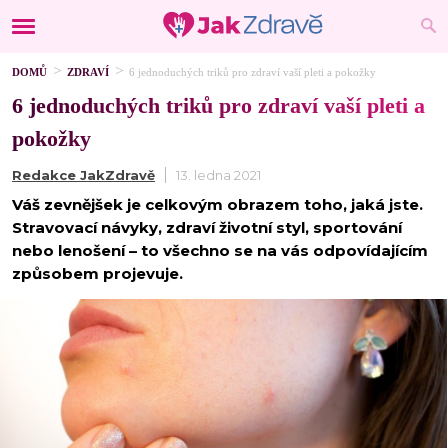
DOMŮ
ZDRAVÍ
6 jednoduchých triků pro zdraví vaší pleti a pokožky
6 jednoduchých triků pro zdraví vaší pleti a
pokožky
Redakce JakZdravě
13. ledna 2021
Váš zevnějšek je celkovým obrazem toho, jaká jste.
Stravovací návyky, zdraví životní styl, sportování
nebo lenošení – to všechno se na vás odpovídajícím
způsobem projevuje.