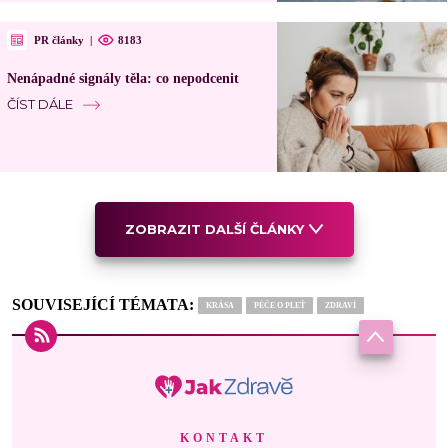
PR články
|
8183
Nenápadné signály těla: co nepodcenit
ČÍST DÁLE
ZOBRAZIT DALŠÍ ČLÁNKY
SOUVISEJÍCÍ TÉMATA:
KRÁSA
PÉČE O PLEŤ
ZDRAVÍ
KONTAKT