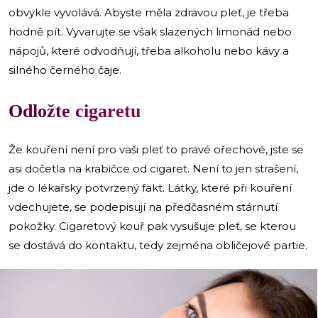
obvykle vyvolává. Abyste měla zdravou pleť, je třeba
hodně pít. Vyvarujte se však slazených limonád nebo
nápojů, které odvodňují, třeba alkoholu nebo kávy a
silného černého čaje.
Odložte cigaretu
Že kouření není pro vaši pleť to pravé ořechové, jste se
asi dočetla na krabičce od cigaret. Není to jen strašení,
jde o lékařsky potvrzený fakt. Látky, které při kouření
vdechujete, se podepisují na předčasném stárnutí
pokožky. Cigaretový kouř pak vysušuje pleť, se kterou
se dostává do kontaktu, tedy zejména obličejové partie.