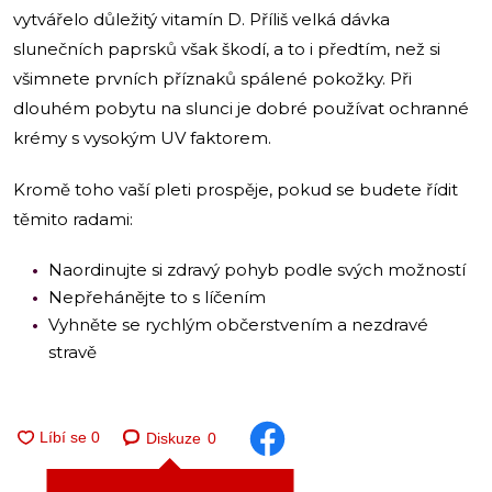
vytvářelo důležitý vitamín D. Příliš velká dávka
slunečních paprsků však škodí, a to i předtím, než si
všimnete prvních příznaků spálené pokožky. Při
dlouhém pobytu na slunci je dobré používat ochranné
krémy s vysokým UV faktorem.
Kromě toho vaší pleti prospěje, pokud se budete řídit
těmito radami:
Naordinujte si zdravý pohyb podle svých možností
Nepřehánějte to s líčením
Vyhněte se rychlým občerstvením a nezdravé
stravě
Diskuze
0