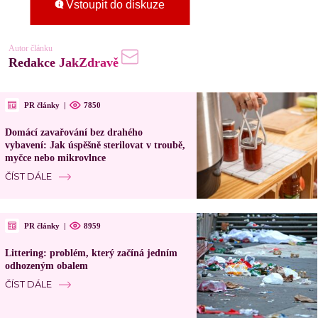
Vstoupit do diskuze
Autor článku
Redakce JakZdravě
PR články
|
7850
Domácí zavařování bez drahého
vybavení: Jak úspěšně sterilovat v troubě,
myčce nebo mikrovlnce
ČÍST DÁLE
PR články
|
8959
Littering: problém, který začíná jedním
odhozeným obalem
ČÍST DÁLE