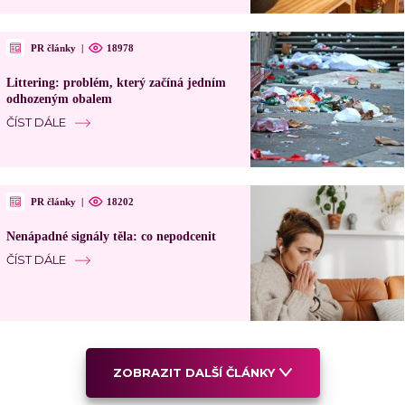
PR články
|
18978
Littering: problém, který začíná jedním
odhozeným obalem
ČÍST DÁLE
PR články
|
18202
Nenápadné signály těla: co nepodcenit
ČÍST DÁLE
ZOBRAZIT DALŠÍ ČLÁNKY