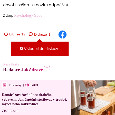
dovolit našemu mozku odpočívat.
Zdroj:
Psychology Spot
Diskuze
1
Vstoupit do diskuze
Autor článku
Redakce JakZdravě
PR články
|
17869
Domácí zavařování bez drahého
vybavení: Jak úspěšně sterilovat v troubě,
myčce nebo mikrovlnce
ČÍST DÁLE