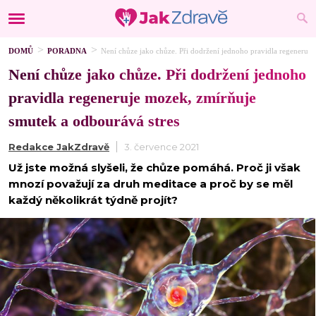
DOMŮ
PORADNA
Není chůze jako chůze. Při dodržení jednoho pravidla regeneruje
Není chůze jako chůze. Při dodržení jednoho
pravidla regeneruje mozek, zmírňuje
smutek a odbourává stres
Redakce JakZdravě
3. července 2021
Už jste možná slyšeli, že chůze pomáhá. Proč ji však
mnozí považují za druh meditace a proč by se měl
každý několikrát týdně projít?