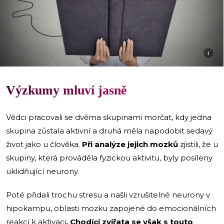
i
Výzkumy mluví jasně
Vědci pracovali se dvěma skupinami morčat, kdy jedna
skupina zůstala aktivní a druhá měla napodobit sedavý
život jako u člověka.
Při analýze jejich mozků
zjistili, že u
skupiny, která prováděla fyzickou aktivitu, byly posíleny
uklidňující neurony.
Poté přidali trochu stresu a našli vzrušitelné neurony v
hipokampu, oblasti mozku zapojené do emocionálních
reakcí k aktivaci
. Chodící zvířata se však s touto