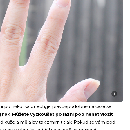
i
i po několika dnech, je pravděpodobně na čase se
inak.
Můžete vyzkoušet po lázni pod nehet vložit
 od kůže a měla by tak zmírnit tlak. Pokud se vám pod
ete ho vyzkoušet oddělit alespoň za pomocí