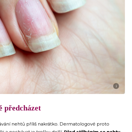
i
ě předcházet
hávání nehtů příliš nakrátko. Dermatologové proto
ěji a nechávat je trošku delší.
Před střiháním se nehty