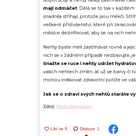
mají odmáčet
. Dělá se to tak v každé
snadněji stříhají, protože jsou měkčí. Stř
veškeré příslušenství, které při zkracov
měsíce dezinfikovat, aby se na nich neh
Nehty byste měli zastřihávat rovně a jej
nich se v žádném případě nezbavujte, jel
Snažte se ruce i nehty udržet hydra
vašich nehtech změn, ať už se barvy či tva
mohou indikovat zdravotní potíže ve vaš
Jak se o zdraví svých nehtů staráte v
Zdroj:
Medicalnewstoday
Diskuze
1