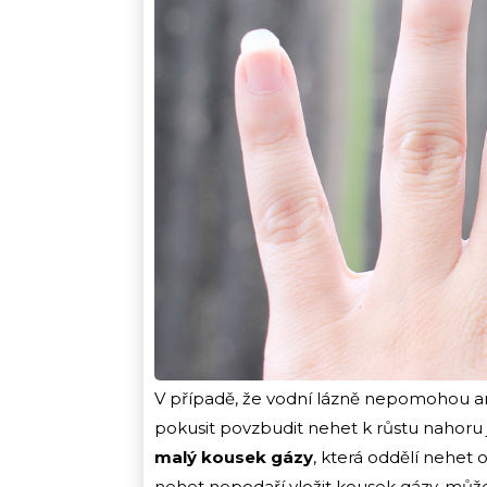
V případě, že vodní lázně nepomohou an
pokusit povzbudit nehet k růstu nahoru j
malý kousek gázy
, která oddělí nehet
nehet nepodaří vložit kousek gázy, můž