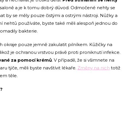
m saloně a je k tomu dobrý důvod. Odmočené nehty se
íhat by se měly pouze čistými a ostrými nástroji. Nůžky a
ání nehtů používáte, byste také měli alespoň jednou do
romadily bakterie.
ich okraje pouze jemně zakulatit pilníkem. Kůžičky na
ikož je ochranou vrstvou právě proti proniknutí infekce.
tované za pomocí krémů
. V případě, že si všimnete na
ru týče, měli byste navštívit lékaře.
Změny na nich
totiž
em těle.
y?