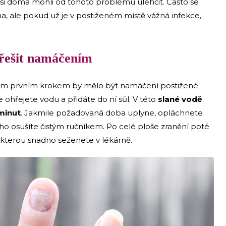
e si doma mohli od tohoto problému ulehčit. Často se
oma, ale pokud už je v postiženém místě vážná infekce,
řešit namáčením
aším prvním krokem by mělo být namáčení postižené
že ohřejete vodu a přidáte do ní sůl. V této
slané vodě
minut
. Jakmile požadovaná doba uplyne, opláchnete
ho osušíte čistým ručníkem. Po celé ploše zranění poté
, kterou snadno seženete v lékárně.