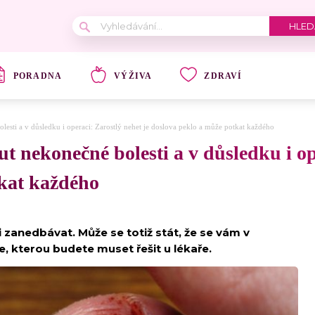
PORADNA
VÝŽIVA
ZDRAVÍ
sti a v důsledku i operaci: Zarostlý nehet je doslova peklo a může potkat každého
 nekonečné bolesti a v důsledku i ope
tkat každého
zanedbávat. Může se totiž stát, že se vám v
e, kterou budete muset řešit u lékaře.