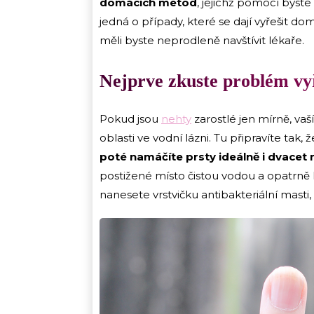
domácích metod
, jejichž pomocí byst
jedná o případy, které se dají vyřešit d
měli byste neprodleně navštívit lékaře.
Nejprve zkuste problém vy
Pokud jsou
nehty
zarostlé jen mírně, v
oblasti ve vodní lázni. Tu připravíte tak, 
poté namáčíte prsty ideálně i dvacet 
postižené místo čistou vodou a opatrně 
nanesete vrstvičku antibakteriální masti