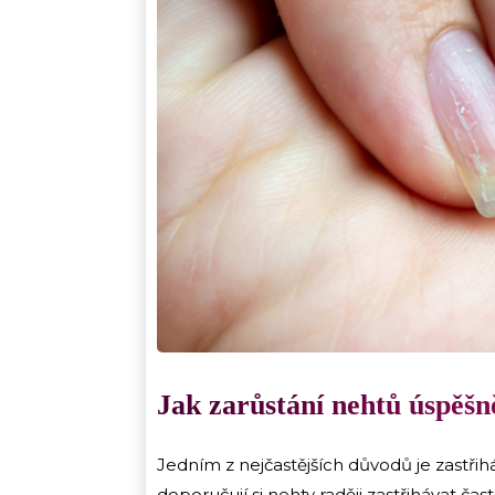
Jak zarůstání nehtů úspěšn
Jedním z nejčastějších důvodů je zastři
doporučují si nehty raději zastřihávat čast