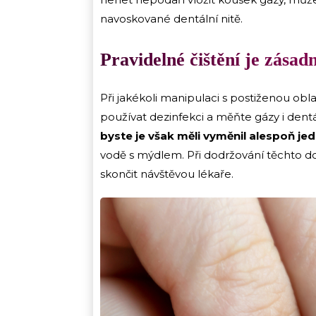
navoskované dentální nitě.
Pravidelné čištění je zásadní
Při jakékoli manipulaci s postiženou obla
používat dezinfekci a měňte gázy i dentá
byste je však měli vyměnil alespoň j
vodě s mýdlem. Při dodržování těchto d
skončit návštěvou lékaře.