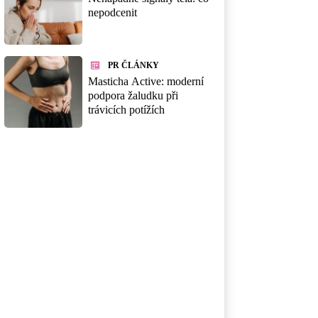
nepodcenit
PR ČLÁNKY
Masticha Active: moderní
podpora žaludku při
trávicích potížích