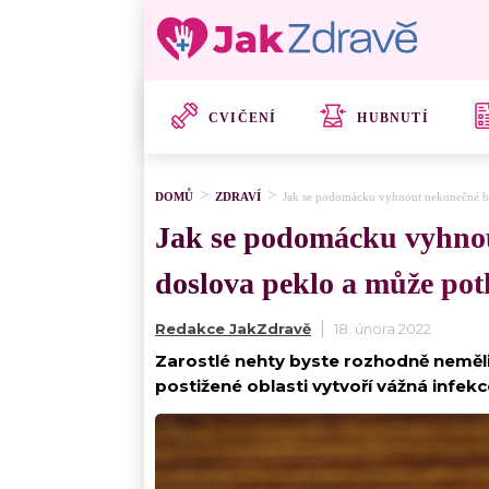
CVIČENÍ
HUBNUTÍ
DOMŮ
ZDRAVÍ
Jak se podomácku vyhnout nekonečné bole
Jak se podomácku vyhnout
doslova peklo a může po
Redakce JakZdravě
18. února 2022
Zarostlé nehty byste rozhodně neměli 
postižené oblasti vytvoří vážná infekc