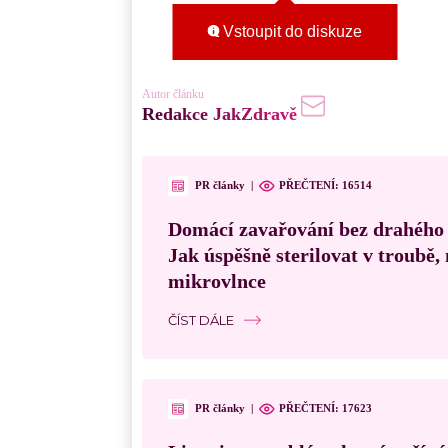
Vstoupit do diskuze
Autor článku
Redakce JakZdravě
PR články
|
PŘEČTENÍ:
16514
Domácí zavařování bez drahého
Jak úspěšně sterilovat v troubě
mikrovlnce
ČÍST DÁLE
PR články
|
PŘEČTENÍ:
17623