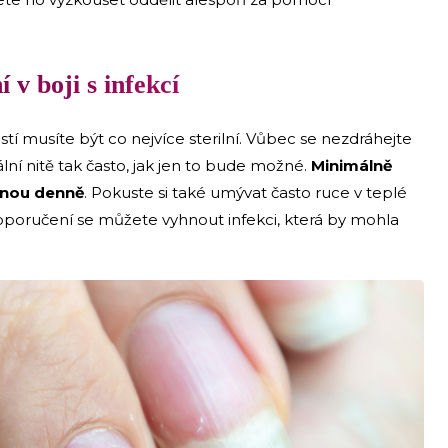
 v boji s infekcí
stí musíte být co nejvíce sterilní. Vůbec se nezdráhejte
lní nitě tak často, jak jen to bude možné.
Minimálně
ednou denně
. Pokuste si také umývat často ruce v teplé
oporučení se můžete vyhnout infekci, která by mohla