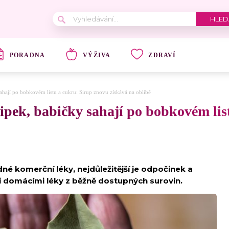
PORADNA
VÝŽIVA
ZDRAVÍ
ahají po bobkovém listu a cukru: Sirup znovu získává na oblibě
ipek, babičky sahají po bobkovém lis
né komerční léky, nejdůležitější je odpočinek a
i domácími léky z běžně dostupných surovin.