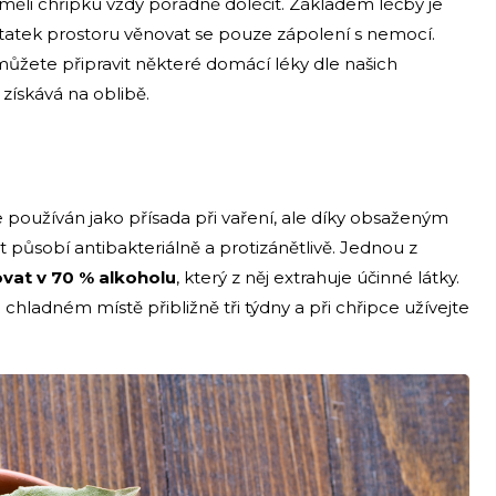
měli chřipku vždy pořádně doléčit. Základem léčby je
tatek prostoru věnovat se pouze zápolení s nemocí.
můžete připravit některé domácí léky dle našich
získává na oblibě.
používán jako přísada při vaření, ale díky obsaženým
ist působí antibakteriálně a protizánětlivě. Jednou z
vat v 70 % alkoholu
, který z něj extrahuje účinné látky.
hladném místě přibližně tři týdny a při chřipce užívejte