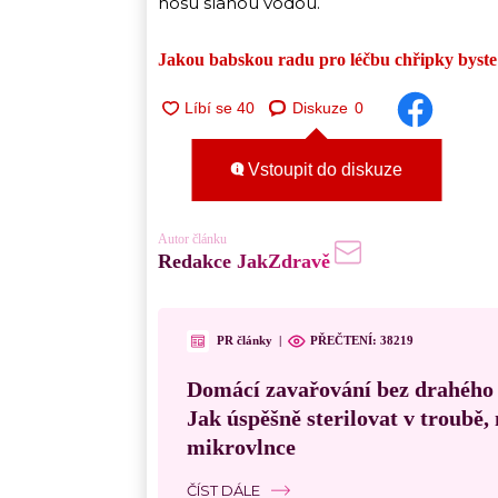
nosu slanou vodou.
Jakou babskou radu pro léčbu chřipky byste
Diskuze
0
Vstoupit do diskuze
Autor článku
Redakce JakZdravě
PR články
|
PŘEČTENÍ:
38219
Domácí zavařování bez drahého
Jak úspěšně sterilovat v troubě
mikrovlnce
ČÍST DÁLE