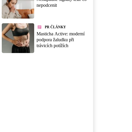
nepodcenit
PR ČLÁNKY
Masticha Active: moderní
podpora žaludku při
trávicích potížích