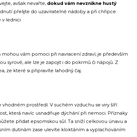
ejte, avšak nevařte,
dokud vám nevznikne hustý
adnutí přelijte do uzavíratelné nádoby a při chřipce
 v lednici
a mohou vám pomoci při navracení zdraví, je především
u syrové, ale lze je zapojit i do pokrmů či nápojů. Z
, ze které si připravíte lahodný čaj.
ve vhodném prostředí. V suchém vzduchu se viry šíří
hkost, která navíc usnadňuje dýchání při nemoci. Příznaky
můžete přidat epsomskou sůl. Ta sníží celkovou únavu a
nosním dutinám zase ulevíte kloktáním a vyplachováním