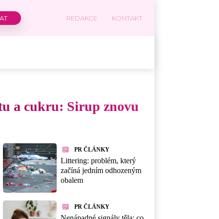
REDAKCE
KONTAKT
tu a cukru: Sirup znovu
PR ČLÁNKY
Littering: problém, který
začíná jedním odhozeným
obalem
PR ČLÁNKY
Nenápadné signály těla: co