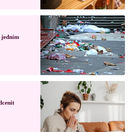
á jedním
dcenit