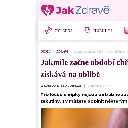
CVIČENÍ
HUBNUTÍ
DOMŮ
ZDRAVÍ
Jakmile začne období chřipek, babičky s
Jakmile začne období chř
získává na oblibě
Redakce JakZdravě
2. ledna 2023
Pro léčbu chřipky nejsou potřebné žád
tekutiny. Ty můžete doplnit některým