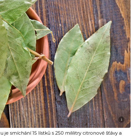
i
je smíchání 15 lístků s 250 mililitry citronové šťávy a