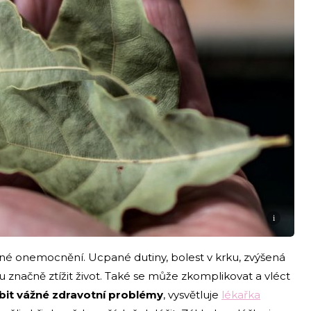
i
mné onemocnění. Ucpané dutiny, bolest v krku, zvýšená
 značně ztížit život. Také se může zkomplikovat a vléct
bit vážné zdravotní problémy
, vysvětluje
lékařka