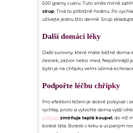
500 gramy cukru. Tuto směs mírně zahřív
sirup
. Trvá to přibližně hodinu. Po vychl
užívejte jednu lžíci denně. Sirup skladujte
Další domácí léky
Další suroviny, které máte běžně doma 
česnek, zázvor nebo med. Nejúčinnější jso
bylin je na chřipku velmi účinná echinacea
Podpořte léčbu chřipky
Pro efektivní léčení je dobré pobývat i 
rychleji, proto si vytvořte doma vyšší vl
chřipky
zmírňuje teplá koupel
, do níž 
bolest těla. Bolesti v krku a ucpaným 