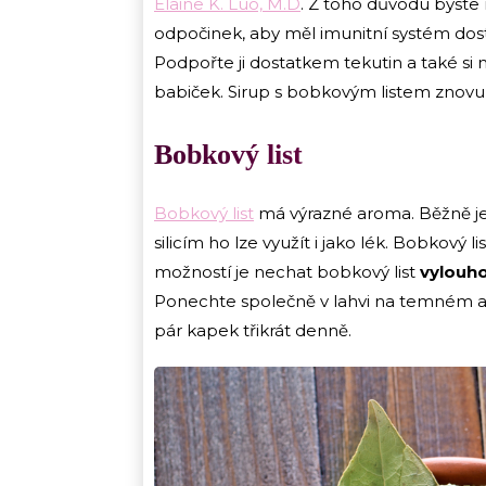
Elaine K. Luo, M.D
. Z toho důvodu byste 
odpočinek, aby měl imunitní systém dos
Podpořte ji dostatkem tekutin a také si 
babiček. Sirup s bobkovým listem znovu 
Bobkový list
Bobkový list
má výrazné aroma. Běžně je 
silicím ho lze využít i jako lék. Bobkový l
možností je nechat bobkový list
vylouho
Ponechte společně v lahvi na temném a c
pár kapek třikrát denně.