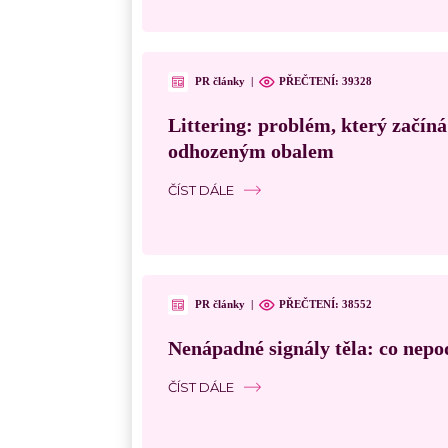
PR články
|
PŘEČTENÍ:
39328
Littering: problém, který začín
odhozeným obalem
ČÍST DÁLE
PR články
|
PŘEČTENÍ:
38552
Nenápadné signály těla: co nepo
ČÍST DÁLE