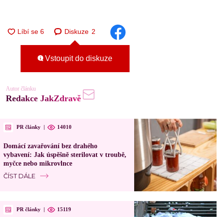
Diskuze
2
Vstoupit do diskuze
Autor článku
Redakce JakZdravě
PR články
|
14010
Domácí zavařování bez drahého
vybavení: Jak úspěšně sterilovat v troubě,
myčce nebo mikrovlnce
ČÍST DÁLE
PR články
|
15119