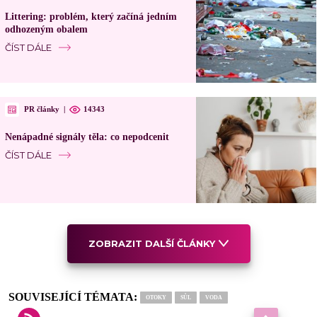
Littering: problém, který začíná jedním
odhozeným obalem
ČÍST DÁLE
PR články
|
14343
Nenápadné signály těla: co nepodcenit
ČÍST DÁLE
ZOBRAZIT DALŠÍ ČLÁNKY
SOUVISEJÍCÍ TÉMATA:
OTOKY
SŮL
VODA