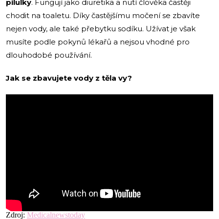
pilulky
. Fungují jako diuretika a nutí člověka častěji
chodit na toaletu. Díky častějšímu močení se zbavíte
nejen vody, ale také přebytku sodíku. Užívat je však
musíte podle pokynů lékařů a nejsou vhodné pro
dlouhodobé používání.
Jak se zbavujete vody z těla vy?
Zdroj:
Medicalnewstoday