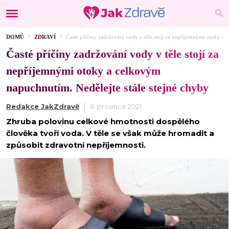
DOMŮ
ZDRAVÍ
Časté příčiny zadržování vody v těle stojí za nepříjemnými otoky a 
Časté příčiny zadržování vody v těle stojí za
nepříjemnými otoky a celkovým
napuchnutím. Nedělejte stále stejné chyby
Redakce JakZdravě
6. prosince 2021
Zhruba polovinu celkové hmotnosti dospělého
člověka tvoří voda. V těle se však může hromadit a
způsobit zdravotní nepříjemnosti.