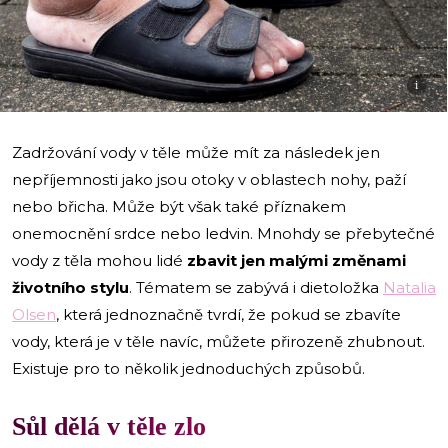
i
Zadržování vody v těle může mít za následek jen
nepříjemnosti jako jsou otoky v oblastech nohy, paží
nebo břicha. Může být však také příznakem
onemocnění srdce nebo ledvin. Mnohdy se přebytečné
vody z těla mohou lidé
zbavit jen malými změnami
životního stylu
. Tématem se zabývá i dietoložka
Natalia
Olsen
, která jednoznačně tvrdí, že pokud se zbavíte
vody, která je v těle navíc, můžete přirozeně zhubnout.
Existuje pro to několik jednoduchých způsobů.
Sůl dělá v těle zlo