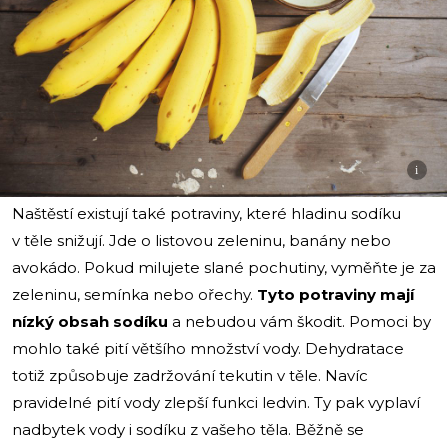
i
Naštěstí existují také potraviny, které hladinu sodíku
v těle snižují. Jde o listovou zeleninu, banány nebo
avokádo. Pokud milujete slané pochutiny, vyměňte je za
zeleninu, semínka nebo ořechy.
Tyto potraviny mají
nízký obsah sodíku
a nebudou vám škodit. Pomoci by
mohlo také pití většího množství vody. Dehydratace
totiž způsobuje zadržování tekutin v těle. Navíc
pravidelné pití vody zlepší funkci ledvin. Ty pak vyplaví
nadbytek vody i sodíku z vašeho těla. Běžně se