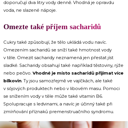
doporučují dva litry vody denně. Vhodná je opravdu
voda, ne slazené nápoje.
Omezte také příjem sacharidů
Cukry také způsobují, že tělo ukládá vodu navíc.
Omezením sacharidů se sníží také hmotnost vody
v těle. Omezit sacharidy neznamená jen přestat jíst
sladké. Sacharidy obsahují také například těstoviny, rýže
nebo pečivo.
Vhodné je místo sacharidů přijímat více
bílkovin
. Ty jsou samozřejmě ve vajíčkách, ale také
v sójových produktech nebo v libovém masu. Pomoci
se snížením vody v těle může také vitamin B6.
Spolupracuje s ledvinami, a navíc je účinný také při
zmírňování příznaků premenstruačního syndromu.