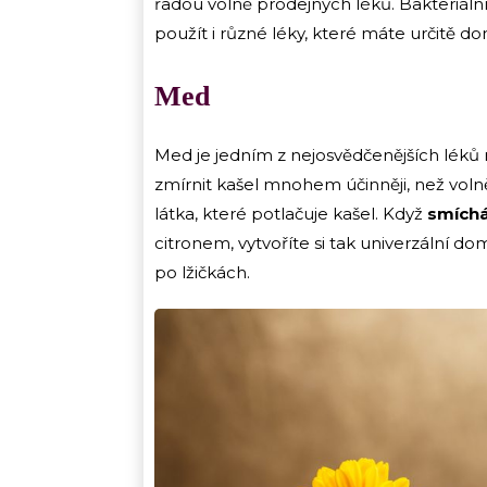
řadou volně prodejných léků. Bakteriáln
použít i různé léky, které máte určitě d
Med
Med je jedním z nejosvědčenějších léků 
zmírnit kašel mnohem účinněji, než voln
látka, které potlačuje kašel. Když
smíchá
citronem, vytvoříte si tak univerzální d
po lžičkách.