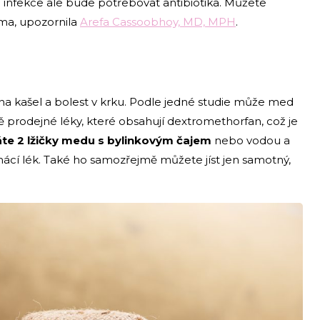
í infekce ale bude potřebovat antibiotika. Můžete
oma, upozornila
Arefa Cassoobhoy, MD, MPH
.
na kašel a bolest v krku. Podle jedné studie může med
ě prodejné léky, které obsahují dextromethorfan, což je
te 2 lžičky medu s bylinkovým čajem
nebo vodou a
omácí lék. Také ho samozřejmě můžete jíst jen samotný,