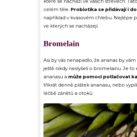
které se nachází ve vašich střevech. Ta
celém těle.
Probiotika se přidávají i 
například v kvasovém chlebu. Nejlépe p
ve kterých se nacházejí.
Bromelain
Asi by vás nenapadlo, že ananas by vám o
ještě nikdy neslyšeli o bromelainu. Je t
ananasu a
může pomoci potlačovat kaše
třikrát denně plátek ananasu, nebo vypi
léčbě zánětů a otoků.