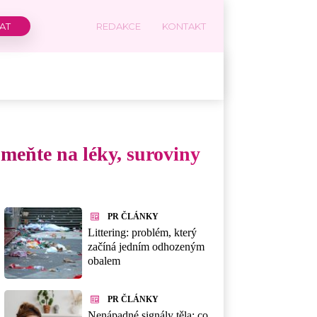
REDAKCE
KONTAKT
omeňte na léky, suroviny
PR ČLÁNKY
Littering: problém, který
začíná jedním odhozeným
obalem
PR ČLÁNKY
Nenápadné signály těla: co