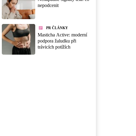
nepodcenit
PR ČLÁNKY
Masticha Active: moderní
podpora žaludku při
trávicích potížích