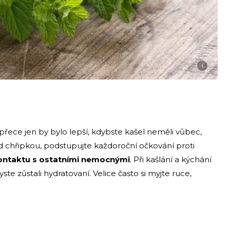
i
e přece jen by bylo lepší, kdybste kašel neměli vůbec,
d chřipkou, podstupujte každoroční očkování proti
ontaktu s ostatními nemocnými
. Při kašlání a kýchání
yste zůstali hydratovaní. Velice často si myjte ruce,