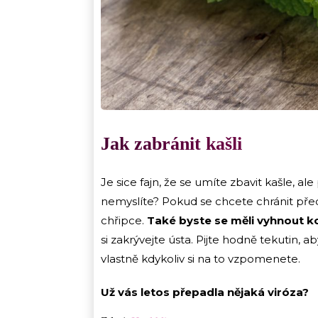
Jak zabránit kašli
Je sice fajn, že se umíte zbavit kašle, al
nemyslíte? Pokud se chcete chránit pře
chřipce.
Také byste se měli vyhnout k
si zakrývejte ústa. Pijte hodně tekutin, ab
vlastně kdykoliv si na to vzpomenete.
Už vás letos přepadla nějaká viróza?