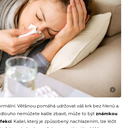
i
 normální. Většinou pomáhá udržovat váš krk bez hlenů a
iž dlouho nemůžete kašle zbavit, může to být
známkou
nfekcí
. Kašel, který je způsobený nachlazením, lze léčit