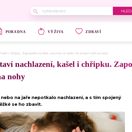
PORADNA
VÝŽIVA
ZDRAVÍ
, kašel i chřipku. Zapomeňte na léky, suroviny ze spíže vás postaví opět na nohy
staví nachlazení, kašel i chřipku. Zap
 na nohy
 nebo na jaře nepotkalo nachlazení, a s tím spojený
ěžké se ho zbavit.