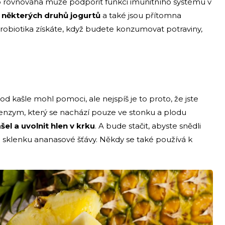
to rovnováha může podpořit funkci imunitního systému v
do některých druhů jogurtů
a také jsou přítomna
robiotika získáte, když budete konzumovat potraviny,
d kašle mohl pomoci, ale nejspíš je to proto, že jste
o enzym, který se nachází pouze ve stonku a plodu
l a uvolnit hlen v krku
. A bude stačit, abyste snědli
li sklenku ananasové šťávy. Někdy se také používá k