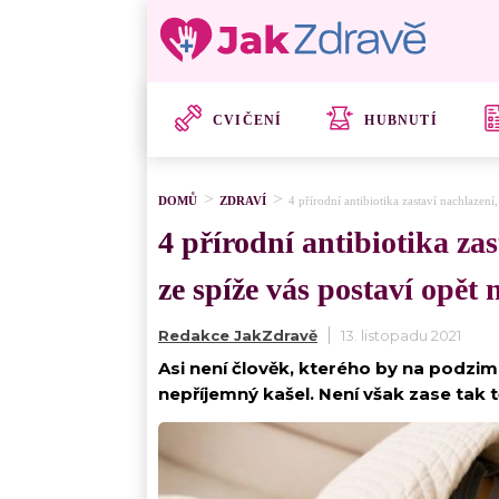
CVIČENÍ
HUBNUTÍ
DOMŮ
ZDRAVÍ
4 přírodní antibiotika zastaví nachlazení
4 přírodní antibiotika za
ze spíže vás postaví opět
Redakce JakZdravě
13. listopadu 2021
Asi není člověk, kterého by na podzim
nepříjemný kašel. Není však zase tak t