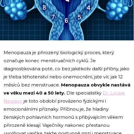
Menopauza je přirozený biologický proces, který
označuje konec menstruačních cyklů. Je
diagnostikována poté, co bez jakékoliv další příčiny, jako
je třeba těhotenství nebo onemocnění, jste víc jak 12
měsíců bez menstruace.
Menopauza obvykle nastává
ve věku mezi 40 a 50 lety.
Dle specialistky
Dr. Louise
Newson
je toto období provázeno fyzickými i
emocionálními příznaky. Příčinou je, že hladiny
ženských pohlavních hormonů s přibývajícím věkem
přirozeně klesají. Vaječníky nakonec přestanou
uvolňovat vajíčka, takže postupně mizí i menstruace.