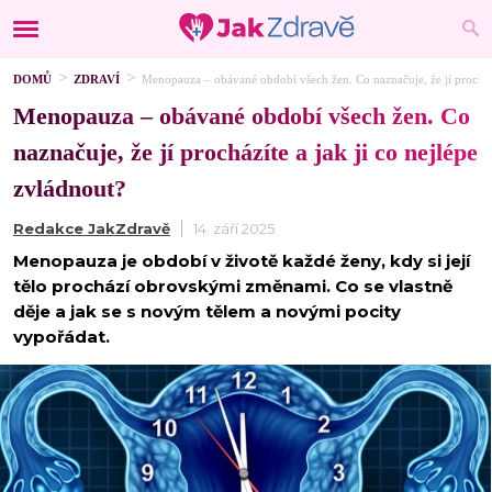
DOMŮ
ZDRAVÍ
Menopauza – obávané období všech žen. Co naznačuje, že jí procházít
Menopauza – obávané období všech žen. Co
naznačuje, že jí procházíte a jak ji co nejlépe
zvládnout?
Redakce JakZdravě
14. září 2025
Menopauza je období v životě každé ženy, kdy si její
tělo prochází obrovskými změnami. Co se vlastně
děje a jak se s novým tělem a novými pocity
vypořádat.