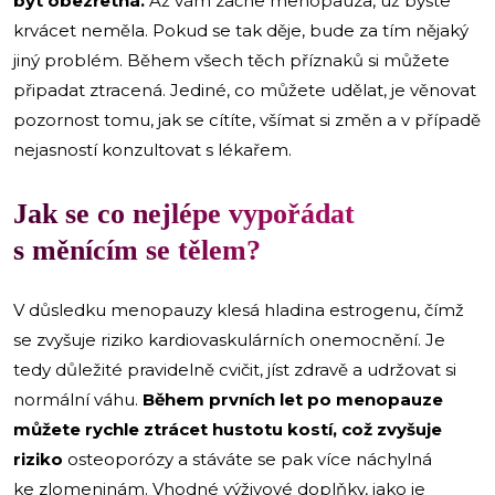
být obezřetná.
Až vám začne menopauza, už byste
krvácet neměla. Pokud se tak děje, bude za tím nějaký
jiný problém. Během všech těch příznaků si můžete
připadat ztracená. Jediné, co můžete udělat, je věnovat
pozornost tomu, jak se cítíte, všímat si změn a v případě
nejasností konzultovat s lékařem.
Jak se co nejlépe vypořádat
s měnícím se tělem
?
V důsledku menopauzy klesá hladina estrogenu, čímž
se zvyšuje riziko kardiovaskulárních onemocnění. Je
tedy důležité pravidelně cvičit, jíst zdravě a udržovat si
normální váhu.
Během prvních let po menopauze
můžete rychle ztrácet hustotu kostí, což zvyšuje
riziko
osteoporózy a stáváte se pak více náchylná
ke zlomeninám. Vhodné výživové doplňky, jako je