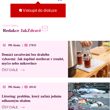
Vstoupit do diskuze
Autor článku
Redakce JakZdravě
PR články
|
27032
Domácí zavařování bez drahého
vybavení: Jak úspěšně sterilovat v troubě,
myčce nebo mikrovlnce
ČÍST DÁLE
PR články
|
28141
Littering: problém, který začíná jedním
odhozeným obalem
ČÍST DÁLE