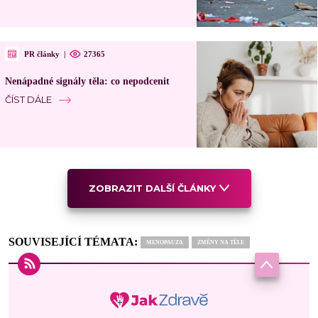
PR články
|
27365
Nenápadné signály těla: co nepodcenit
ČÍST DÁLE
ZOBRAZIT DALŠÍ ČLÁNKY
SOUVISEJÍCÍ TÉMATA:
MENOPAUZA
ZMĚNY NA TĚLE