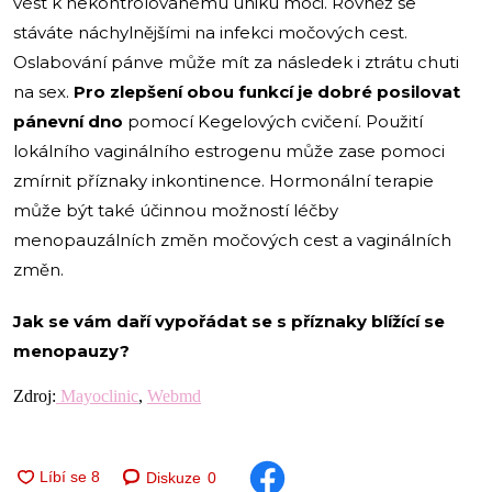
vést k nekontrolovanému úniku moči. Rovněž se
stáváte náchylnějšími na infekci močových cest.
Oslabování pánve může mít za následek i ztrátu chuti
na sex.
Pro zlepšení obou funkcí je dobré posilovat
pánevní dno
pomocí Kegelových cvičení. Použití
lokálního vaginálního estrogenu může zase pomoci
zmírnit příznaky inkontinence. Hormonální terapie
může být také účinnou možností léčby
menopauzálních změn močových cest a vaginálních
změn.
Jak se vám daří vypořádat se s příznaky blížící se
menopauzy?
Zdroj:
Mayoclinic
,
Webmd
Diskuze
0