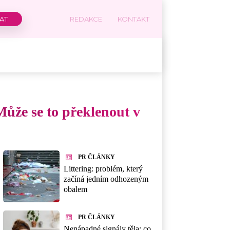
REDAKCE
KONTAKT
Může se to překlenout v
PR ČLÁNKY
Littering: problém, který
začíná jedním odhozeným
obalem
PR ČLÁNKY
Nenápadné signály těla: co