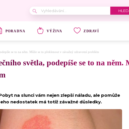
PORADNA
VÝŽIVA
ZDRAVÍ
podepíše se to na něm. Může se to překlenout v závažný zdravotní problém
čního světla, podepíše se to na něm. 
ém
 Pobyt na slunci vám nejen zlepší náladu, ale pomůže
 Jeho nedostatek má totiž závažné důsledky.