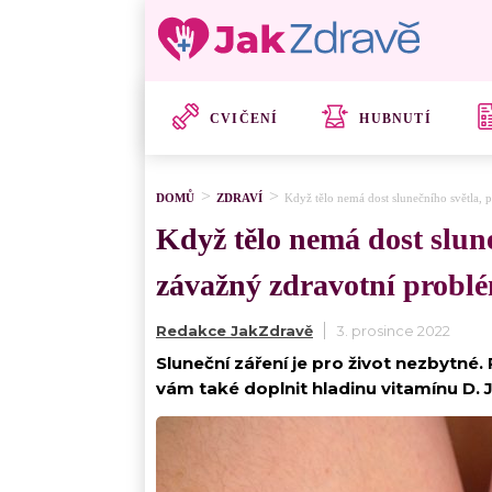
CVIČENÍ
HUBNUTÍ
DOMŮ
ZDRAVÍ
Když tělo nemá dost slunečního světla, 
Když tělo nemá dost slune
závažný zdravotní probl
Redakce JakZdravě
3. prosince 2022
Sluneční záření je pro život nezbytné.
vám také doplnit hladinu vitamínu D.