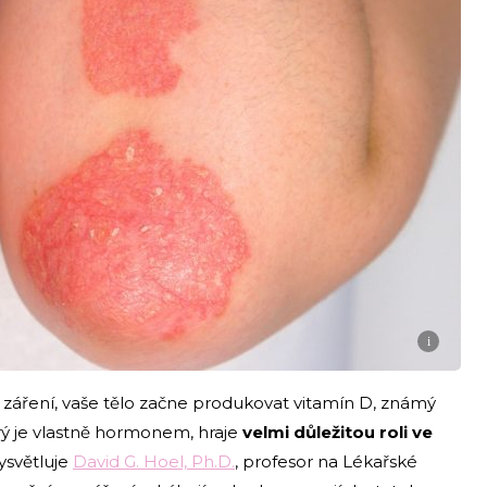
i
 záření, vaše tělo začne produkovat vitamín D, známý
erý je vlastně hormonem, hraje
velmi důležitou roli ve
vysvětluje
David G. Hoel, Ph.D.
, profesor na Lékařské