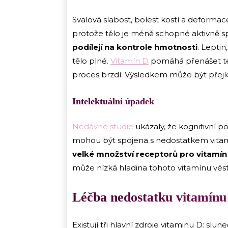
Svalová slabost, bolest kostí a deformac
protože tělo je méně schopné aktivně sp
podílejí na kontrole hmotnosti
. Leptin
tělo plné.
Vitamín D
pomáhá přenášet ten
proces brzdí. Výsledkem může být přejí
Intelektuální úpadek
Nedávné studie
ukázaly, že kognitivní 
mohou být spojena s nedostatkem vita
velké množství receptorů pro vitamín
může nízká hladina tohoto vitamínu vé
Léčba nedostatku vitamínu
Existují tři hlavní zdroje vitaminu D: slu