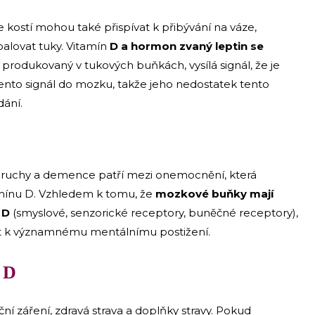
e kostí mohou také přispívat k přibývání na váze,
alovat tuky. Vitamín
D a hormon zvaný leptin se
, produkovaný v tukových buňkách, vysílá signál, že je
to signál do mozku, takže jeho nedostatek tento
dání.
poruchy a demence patří mezi onemocnění, která
mínu D. Vzhledem k tomu, že
mozkové buňky mají
 D
(smyslové, senzorické receptory, buněčné receptory),
st k významnému mentálnímu postižení.
 D
neční záření, zdravá strava a doplňky stravy. Pokud