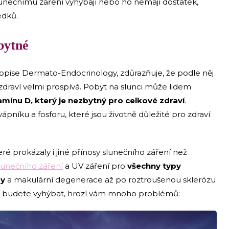
se slunečnímu záření vyhýbají nebo ho nemají dostatek,
edků.
bytné
sopise Dermato-Endocrinology, zdůrazňuje, že podle něj
zdraví velmi prospívá. Pobyt na slunci může lidem
amínu D, který je nezbytný pro celkové zdraví
.
pníku a fosforu, které jsou životně důležité pro zdraví
é prokázaly i jiné přínosy slunečního záření než
lunečního záření
a UV záření pro
všechny typy
by
a makulární degenerace až po roztroušenou sklerózu
í budete vyhýbat, hrozí vám mnoho problémů: