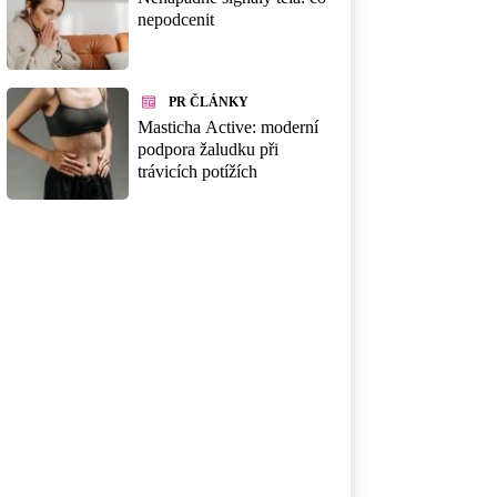
nepodcenit
PR ČLÁNKY
Masticha Active: moderní
podpora žaludku při
trávicích potížích