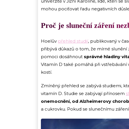
univerzitě v Jižní Karolíně, lidé, kteří 
mohou pociťovat řadu negativních důsl
Proč je sluneční záření nez
Hoelův
přehled studií
, publikovaný v ča
přibývá důkazů o tom, že mírné slunění 
pomoci dosáhnout
správné hladiny vit
Vitamín D také pomáhá při vstřebávání vá
kostí.
Zmíněný přehled se zabývá studiemi, kter
vitamín D. Studie se zabývají přínosem
s
onemocnění, od Alzheimerovy choro
a cukrovku. Pokud se slunečnímu zářen