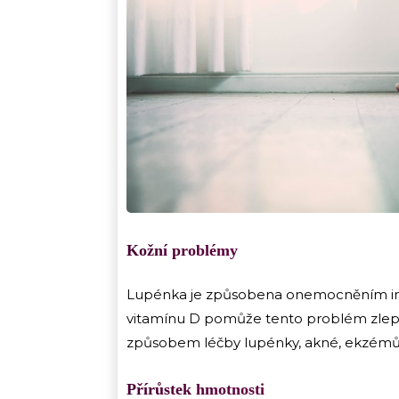
Kožní problémy
Lupénka je způsobena onemocněním imu
vitamínu D pomůže tento problém zlepš
způsobem léčby lupénky, akné, ekzémů 
Přírůstek hmotnosti