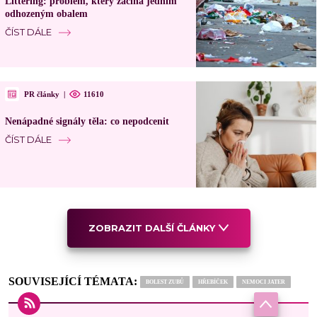
Littering: problém, který začíná jedním
odhozeným obalem
ČÍST DÁLE
PR články
|
11610
Nenápadné signály těla: co nepodcenit
ČÍST DÁLE
ZOBRAZIT DALŠÍ ČLÁNKY
SOUVISEJÍCÍ TÉMATA:
BOLEST ZUBŮ
HŘEBÍČEK
NEMOCI JATER