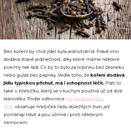
i
Bez koření by chuť jídel byla jednotvárná. Právě ono
dodává stravě jedinečnost, díky které máme některé
pokrmy tak rádi. Co by to bylo za topinku bez česneku
nebo guláš bez papriky. Vedle toho, že
koření dodává
jídlu typickou příchuť, má i schopnost léčit.
Platí to
také o hřebíčku, který se v kuchyni používá už od dob
starověku. Podle odbornice
Atli Arnarson BSc,
PhD
obsahuje hřebíček řadu důležitých živin, jež
pomáhají trávit a jsou účinné i proti některým
nemocem.