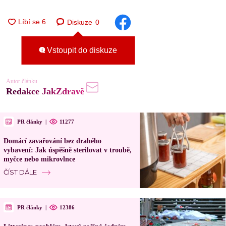
Diskuze
0
Vstoupit do diskuze
Autor článku
Redakce JakZdravě
PR články
|
11277
Domácí zavařování bez drahého
vybavení: Jak úspěšně sterilovat v troubě,
myčce nebo mikrovlnce
ČÍST DÁLE
PR články
|
12386