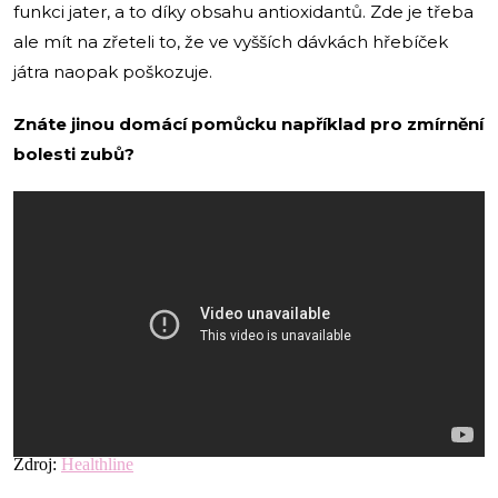
funkci jater, a to díky obsahu antioxidantů. Zde je třeba
ale mít na zřeteli to, že ve vyšších dávkách hřebíček
játra naopak poškozuje.
Znáte jinou domácí pomůcku například pro zmírnění
bolesti zubů?
Zdroj:
Healthline