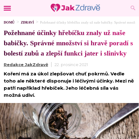
DOMŮ
ZDRAVÍ
Požehnané účinky hřebíčku znaly už naše babičky. Správné množství si
Požehnané účinky hřebíčku znaly už naše
babičky. Správné množství si hravě poradí s
bolestí zubů a zlepší funkci jater i slinivky
Redakce JakZdravě
22. prosince 2021
Koření má za úkol zlepšovat chuť pokrmů. Vedle
toho ale některé disponuje i léčivými účinky. Mezi ně
patří například hřebíček. Jeho léčebná síla vás
možná udiví.