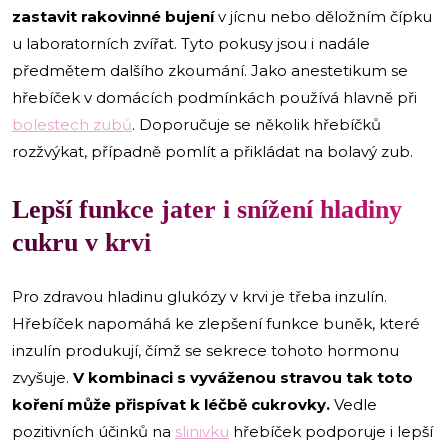
zastavit rakovinné bujení
v jícnu nebo děložním čípku
u laboratorních zvířat. Tyto pokusy jsou i nadále
předmětem dalšího zkoumání. Jako anestetikum se
hřebíček v domácích podmínkách používá hlavně při
bolestech zubů
. Doporučuje se několik hřebíčků
rozžvýkat, případně pomlít a přikládat na bolavý zub.
Lepší funkce jater i snížení hladiny
cukru v krvi
Pro zdravou hladinu glukózy v krvi je třeba inzulín.
Hřebíček napomáhá ke zlepšení funkce buněk, které
inzulín produkují, čímž se sekrece tohoto hormonu
zvyšuje.
V kombinaci s vyváženou stravou tak toto
koření může přispívat k léčbě cukrovky.
Vedle
pozitivních účinků na
slinivku
hřebíček podporuje i lepší