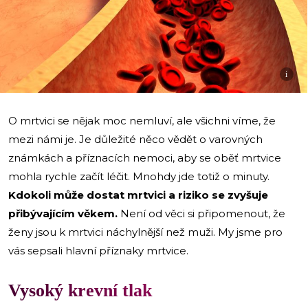
i
O mrtvici se nějak moc nemluví, ale všichni víme, že
mezi námi je. Je důležité něco vědět o varovných
známkách a příznacích nemoci, aby se oběť mrtvice
mohla rychle začít léčit. Mnohdy jde totiž o minuty.
Kdokoli může dostat mrtvici a riziko se zvyšuje
přibývajícím věkem.
Není od věci si připomenout, že
ženy jsou k mrtvici náchylnější než muži. My jsme pro
vás sepsali hlavní příznaky mrtvice.
Vysoký krevní tlak