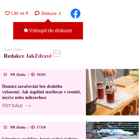
Diskuze
2
Vstoupit do diskuze
Autor článku
Redakce JakZdravě
PR články
|
16201
Domácí zavařování bez drahého
vybavení: Jak úspěšně sterilovat v troubě,
myčce nebo mikrovlnce
ČÍST DÁLE
PR články
|
17310