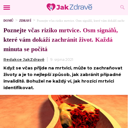
DOMŮ
ZDRAVÍ
Poznejte včas riziko mrtvice. Osm signálů, které vám dokáží zachráni
Poznejte včas riziko mrtvice. Osm signálů,
které vám dokáží zachránit život. Každá
minuta se počítá
Redakce JakZdravě
9. srpna 2021
Když se včas přijde na mrtvici, může to zachraňovat
životy a je to nejlepší způsob, jak zabránit případné
invaliditě. Bohužel ne každý ví, jak hrozící mrtvici
identifikovat.