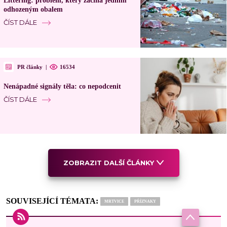
Littering: problém, který začíná jedním
odhozeným obalem
ČÍST DÁLE
PR články
|
16534
Nenápadné signály těla: co nepodcenit
ČÍST DÁLE
ZOBRAZIT DALŠÍ ČLÁNKY
SOUVISEJÍCÍ TÉMATA:
MRTVICE
PŘÍZNAKY