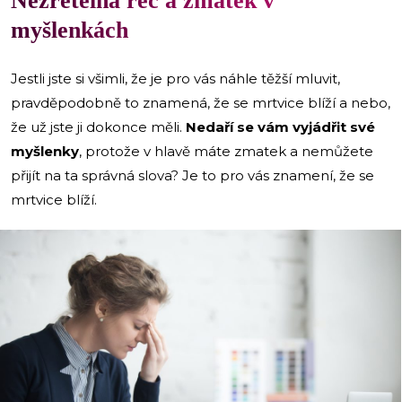
Nezřetelná řeč a zmatek v
myšlenkách
Jestli jste si všimli, že je pro vás náhle těžší mluvit,
pravděpodobně to znamená, že se mrtvice blíží a nebo,
že už jste ji dokonce měli.
Nedaří se vám vyjádřit své
myšlenky
, protože v hlavě máte zmatek a nemůžete
přijít na ta správná slova? Je to pro vás znamení, že se
mrtvice blíží.