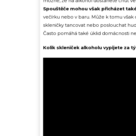
možné, že na alkohol dostanete chuť ve c
Spouštěče mohou však přicházet také
večírku nebo v baru. Může k tomu však d
skleničky tancovat nebo poslouchat hu
Často pomáhá také úklid domácnosti ne
Kolik skleniček alkoholu vypijete za t