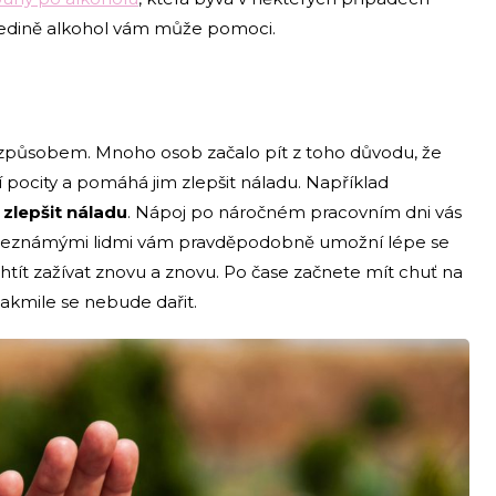
 jedině alkohol vám může pomoci.
m způsobem. Mnoho osob začalo pít z toho důvodu, že
í pocity a pomáhá jim zlepšit náladu. Například
zlepšit náladu
. Nápoj po náročném pracovním dni vás
 s neznámými lidmi vám pravděpodobně umožní lépe se
 chtít zažívat znovu a znovu. Po čase začnete mít chuť na
jakmile se nebude dařit.