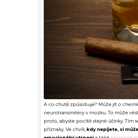
A co chutě způsobuje? Může jít o chemi
neurotransmitery v mozku. To může vést n
proto, abyste pocítili stejné účinky. Tí
příznaky. Ve chvíli,
kdy nepijete, si můž
emocionální utrpení
a také
obrovské t