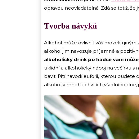
opravdu neovladatelná. Zdá se totiž, že
Tvorba návyků
Alkohol může ovlivnit váš mozek i jiný
alkohol jim navozuje příjemné a pozitivn
alkoholický drink po hádce vám může 
uklidní a alkoholický nápoj na večírku
bavit. Pití navodí euforii, kterou budete
alkohol v mnoha chvílích všedního dne, 