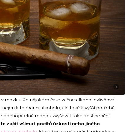
i
i v mozku. Po nějakém čase začne alkohol ovlivňovat
ejen k toleranci alkoholu, ale také k vyšší potřebě
m se pochopitelně mohou zvyšovat také abstinenční
ete začít všímat pocitů úzkosti nebo jiného
ouhy po alkoholu
, která bývá v některých případech