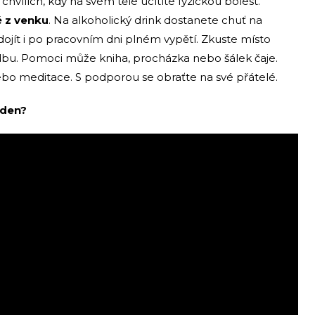
hvílích, kdy na svém těle ucítíte fyzickou bolest.
 z venku
. Na alkoholický drink dostanete chuť na
ojít i po pracovním dni plném vypětí. Zkuste místo
dbu. Pomoci může kniha, procházka nebo šálek čaje.
bo meditace. S podporou se obraťte na své přátelé.
ýden?