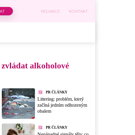
REDAKCE
KONTAKT
k zvládat alkoholové
PR ČLÁNKY
Littering: problém, který
začíná jedním odhozeným
obalem
PR ČLÁNKY
Nenápadné signály těla: co