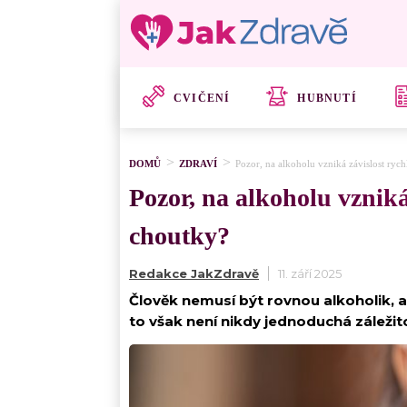
CVIČENÍ
HUBNUTÍ
DOMŮ
ZDRAVÍ
Pozor, na alkoholu vzniká závislost rych
Pozor, na alkoholu vzniká
choutky?
Redakce JakZdravě
11. září 2025
Člověk nemusí být rovnou alkoholik, ab
to však není nikdy jednoduchá záležit