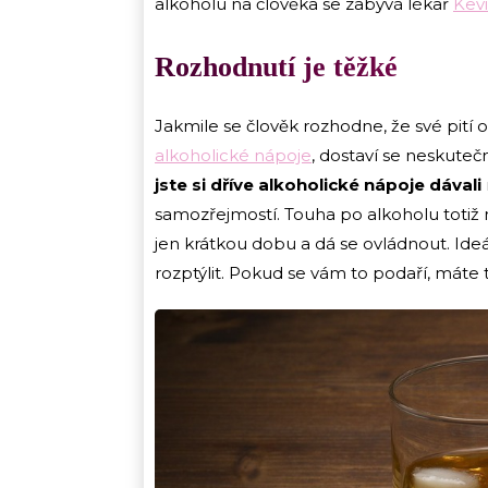
alkoholu na člověka se zabývá lékař
Kevi
Rozhodnutí je těžké
Jakmile se člověk rozhodne, že své pití
alkoholické nápoje
, dostaví se neskuteč
jste si dříve alkoholické nápoje dávali
samozřejmostí. Touha po alkoholu totiž m
jen krátkou dobu a dá se ovládnout. Ide
rozptýlit. Pokud se vám to podaří, máte 