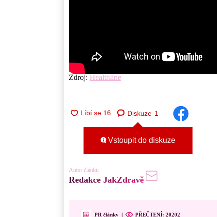
Zdroj:
Healthline
Diskuze
1
Vstoupit do diskuze
Autor článku
Redakce JakZdravě
PR články
|
PŘEČTENÍ:
20202