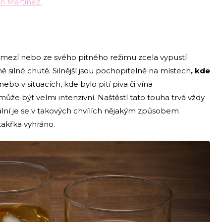
n Martinez.
 omezí nebo ze svého pitného režimu zcela vypustí
ně silné chutě. Silnější jsou pochopitelně na místech
, kde
nebo v situacích, kde bylo pití piva či vína
ůže být velmi intenzivní. Naštěstí tato touha trvá vždy
ální je se v takových chvílích nějakým způsobem
takřka vyhráno.