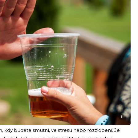
i
h, kdy budete smutní, ve stresu nebo rozzlobení. Je