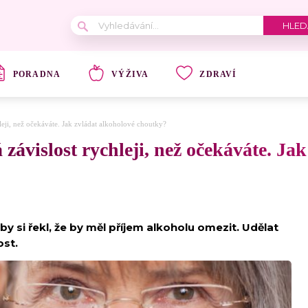
PORADNA
VÝŽIVA
ZDRAVÍ
leji, než očekáváte. Jak zvládat alkoholové choutky?
 závislost rychleji, než očekáváte. Ja
y si řekl, že by měl příjem alkoholu omezit. Udělat
ost.