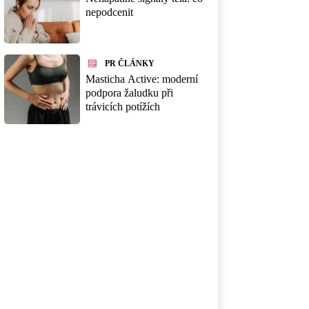
nepodcenit
PR ČLÁNKY
Masticha Active: moderní
podpora žaludku při
trávicích potížích