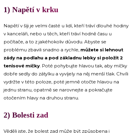
1) Napětí v krku
Napětí v šíji je velmi časté u lidí, kteří tráví dlouhé hodiny
v kanceláři, nebo u těch, kteří tráví hodně času u
počítače, a to z jakéhokoliv důvodu. Abyste se
problému zbavili snadno a rychle,
můžete si lehnout
zády na podlahu a pod základnu lebky si položit 2
tenisové míčky
. Poté pohybujte hlavou tak, aby míčky
dobře sedly do zátylku a vyvíjely na něj menší tlak. Chvíli
vydržte v této poloze, poté jemně otočte hlavou na
jednu stranu, opatrně se narovnejte a pokračujte
otočením hlavy na druhou stranu.
2) Bolesti zad
Věděli jste, že bolest zad může být způsobena i