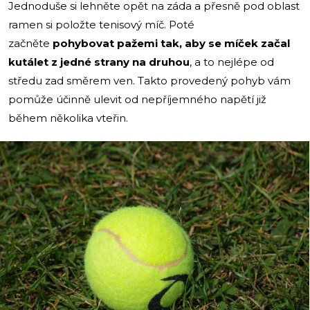
Jednoduše si lehněte opět na záda a přesně pod oblast
ramen si položte tenisový míč. Poté
začněte
pohybovat pažemi tak, aby se míček začal
kutálet z jedné strany na druhou
, a to nejlépe od
středu zad směrem ven. Takto provedený pohyb vám
pomůže účinně ulevit od nepříjemného napětí již
během několika vteřin.