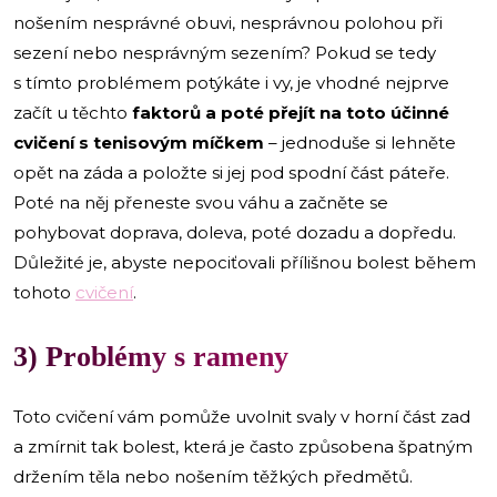
nošením nesprávné obuvi, nesprávnou polohou při
sezení nebo nesprávným sezením? Pokud se tedy
s tímto problémem potýkáte i vy, je vhodné nejprve
začít u těchto
faktorů a poté přejít na toto účinné
cvičení s tenisovým míčkem
– jednoduše si lehněte
opět na záda a položte si jej pod spodní část páteře.
Poté na něj přeneste svou váhu a začněte se
pohybovat doprava, doleva, poté dozadu a dopředu.
Důležité je, abyste nepociťovali přílišnou bolest během
tohoto
cvičení
.
3) Problémy s rameny
Toto cvičení vám pomůže uvolnit svaly v horní část zad
a zmírnit tak bolest, která je často způsobena špatným
držením těla nebo nošením těžkých předmětů.