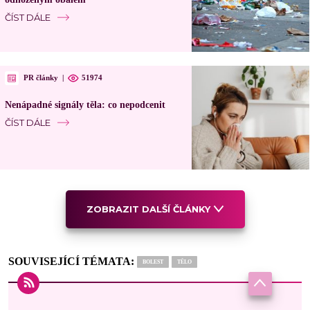
ČÍST DÁLE
PR články
|
51974
Nenápadné signály těla: co nepodcenit
ČÍST DÁLE
ZOBRAZIT DALŠÍ ČLÁNKY
SOUVISEJÍCÍ TÉMATA:
BOLEST
TĚLO