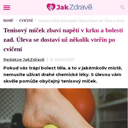
DOMŮ
CVIČENÍ
Tenisový míček zbaví napětí v krku a bolesti zad. Úleva se dostaví 
Tenisový míček zbaví napětí v krku a bolesti
zad. Úleva se dostaví už několik vteřin po
cvičení
Redakce JakZdravě
8. srpna 2025
Pokud vás trápí bolest těla, a to v jakémkoliv místě,
nemusíte užívat drahé chemické léky. S úlevou vám
skvěle pomůže obyčejný tenisový míček.