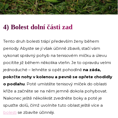
i
4) Bolest dolní části zad
Tento druh bolesti trápí především ženy během
periody. Abyste se jí však účinně zbavili, stačí vám
vykonat správný pohyb na tenisovém míčku a úlevu
pocítíte již během několika vteřin. Je to opravdu velmi
jednoduché – lehněte si opět pohodlně
na záda,
pokrčte nohy v kolenou a pevně se opřete chodidly
o podlahu
. Poté umístěte tenisový míček do oblasti
kříže a začněte se na něm jemně dokola pohybovat.
Nakonec ještě několikrát zvedněte boky a poté je
spusťte dolů, čímž uvolníte tuto oblast ještě více a
bolesti
se zbavíte účinněji.