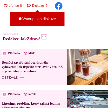
Diskuze
0
Vstoupit do diskuze
Autor článku
Redakce JakZdravě
PR články
|
51641
Domácí zavařování bez drahého
vybavení: Jak úspěšně sterilovat v troubě,
myčce nebo mikrovlnce
ČÍST DÁLE
PR články
|
52750
Littering: problém, který začíná jedním
odhozeným obalem