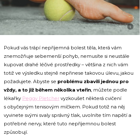
i
Pokud vás trápí nepříjemná bolest těla, která vám
znemožňuje sebemenší pohyb, nemusíte si neustále
kupovat drahé léčivé prostředky – většina z nich vám
totiž ve výsledku stejně nepřinese takovou úlevu, jakou
požadujete. Abyste se
problému
zbavili jednou pro
vždy, a to již během několika vteřin
, můžete podle
lékařky
Peggy Pletcher
vyzkoušet některá cvičení
s obyčejným tenisovým míčkem. Pokud totiž na něj
vyvinete svými svaly správný tlak, uvolníte tím napětí a
potřebné nervy, které tuto nepříjemnou bolest
způsobují.