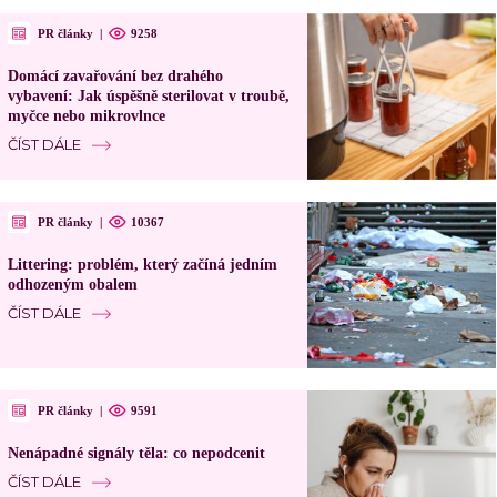
PR články
|
9258
Domácí zavařování bez drahého
vybavení: Jak úspěšně sterilovat v troubě,
myčce nebo mikrovlnce
ČÍST DÁLE
PR články
|
10367
Littering: problém, který začíná jedním
odhozeným obalem
ČÍST DÁLE
PR články
|
9591
Nenápadné signály těla: co nepodcenit
ČÍST DÁLE