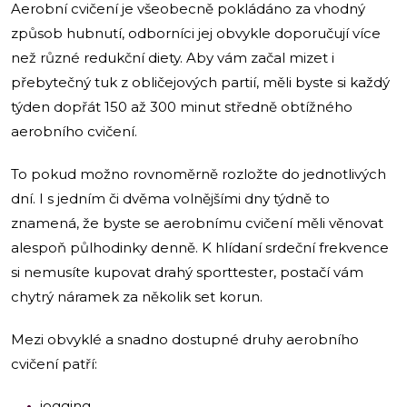
Aerobní cvičení je všeobecně pokládáno za vhodný
způsob hubnutí, odborníci jej obvykle doporučují více
než různé redukční diety. Aby vám začal mizet i
přebytečný tuk z obličejových partií, měli byste si každý
týden dopřát 150 až 300 minut středně obtížného
aerobního cvičení.
To pokud možno rovnoměrně rozložte do jednotlivých
dní. I s jedním či dvěma volnějšími dny týdně to
znamená, že byste se aerobnímu cvičení měli věnovat
alespoň půlhodinky denně. K hlídaní srdeční frekvence
si nemusíte kupovat drahý sporttester, postačí vám
chytrý náramek za několik set korun.
Mezi obvyklé a snadno dostupné druhy aerobního
cvičení patří:
jogging