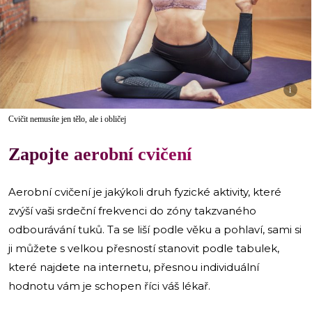
i
Cvičit nemusíte jen tělo, ale i obličej
Zapojte aerobní cvičení
Aerobní cvičení je jakýkoli druh fyzické aktivity, které
zvýší vaši srdeční frekvenci do zóny takzvaného
odbourávání tuků. Ta se liší podle věku a pohlaví, sami si
ji můžete s velkou přesností stanovit podle tabulek,
které najdete na internetu, přesnou individuální
hodnotu vám je schopen říci váš lékař.