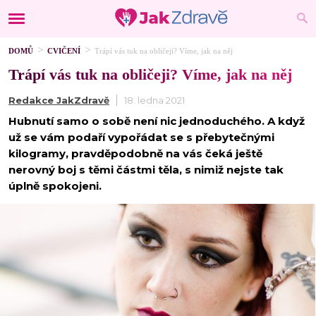
DOMŮ
CVIČENÍ
Trápí vás tuk na obličeji? Víme, jak na něj
Trápí vás tuk na obličeji? Víme, jak na něj
Redakce JakZdravě
18. ledna 2021
Hubnutí samo o sobě není nic jednoduchého. A když
už se vám podaří vypořádat se s přebytečnými
kilogramy, pravděpodobně na vás čeká ještě
nerovný boj s těmi částmi těla, s nimiž nejste tak
úplně spokojeni.