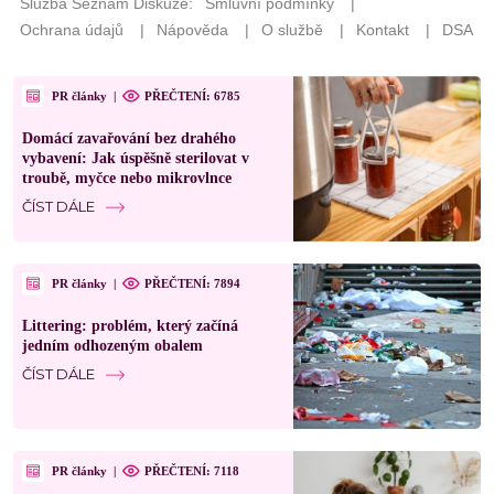
PR články
|
PŘEČTENÍ: 6785
Domácí zavařování bez drahého
vybavení: Jak úspěšně sterilovat v
troubě, myčce nebo mikrovlnce
ČÍST DÁLE
PR články
|
PŘEČTENÍ: 7894
Littering: problém, který začíná
jedním odhozeným obalem
ČÍST DÁLE
PR články
|
PŘEČTENÍ: 7118