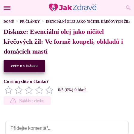
DOMŮ
PR ČLÁNKY
ESENCIÁLNÍ OLEJ JAKO NIČITEL KŘEČOVÝCH ŽIL: 
Diskuze: Esenciální olej jako ničitel
křečových žil: Ve formě koupelí, obkladů i
domácích mastí
ZPĚT DO ČLÁNKU
Co si myslíte o článku?
0
/5 (
0
%)
0
hlasů
Nahlásit chybu