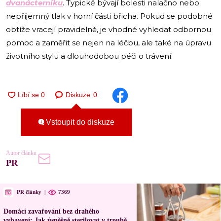
dvanácterníku
. Typické bývají bolesti nalačno nebo
nepříjemný tlak v horní části břicha. Pokud se podobné
obtíže vracejí pravidelně, je vhodné vyhledat odbornou
pomoc a zaměřit se nejen na léčbu, ale také na úpravu
životního stylu a dlouhodobou péči o trávení.
Diskuze
0
Vstoupit do diskuze
Autor článku
PR
PR články
|
7369
Domácí zavařování bez drahého
vybavení: Jak úspěšně sterilovat v troubě,