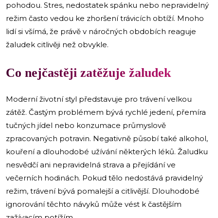
pohodou. Stres, nedostatek spánku nebo nepravidelný
režim často vedou ke zhoršení trávicích obtíží. Mnoho
lidí si všímá, že právě v náročných obdobích reaguje
žaludek citlivěji než obvykle.
​Co nejčastěji zatěžuje žaludek
Moderní životní styl představuje pro trávení velkou
zátěž. Častým problémem bývá rychlé jedení, přemíra
tučných jídel nebo konzumace průmyslově
zpracovaných potravin. Negativně působí také alkohol,
kouření a dlouhodobé užívání některých léků. Žaludku
nesvědčí ani nepravidelná strava a přejídání ve
večerních hodinách. Pokud tělo nedostává pravidelný
režim, trávení bývá pomalejší a citlivější. Dlouhodobé
ignorování těchto návyků může vést k častějším
zažívacím potížím.