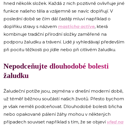
hned několik složek. Každá z nich pozitivně ovlivňuje jiné
funkce našeho těla a vzájemně se navíc doplňují. V
poslední době se čím dál častěji mluví například o
doplňku stravy s názvem
masticha active
, která
kombinuje tradiční přírodní složky zaměřené na
podporu žaludku a trávení. Lidé ji vyhledávají především
při pocitu těžkosti po jídle nebo při citlivém žaludku.
​Nepodceňujte dlouhodobé bolesti
žaludku
Žaludeční potíže jsou, zejména v dnešní moderní době,
už téměř běžnou součástí našich životů. Přesto bychom
je však neměli podceňovat. Dlouhodobé bolesti břicha
nebo opakované pálení žáhy mohou v některých
případech souviset například s tím, že se objeví
vřed na