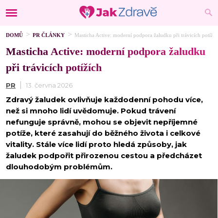
DOMŮ
PR ČLÁNKY
Masticha Active: moderní podpora žaludku při trávicích potížíc
Masticha Active: moderní podpora žaludku
při trávicích potížích
PR
13. června 2026
Zdravý žaludek ovlivňuje každodenní pohodu více,
než si mnoho lidí uvědomuje. Pokud trávení
nefunguje správně, mohou se objevit nepříjemné
potíže, které zasahují do běžného života i celkové
vitality. Stále více lidí proto hledá způsoby, jak
žaludek podpořit přirozenou cestou a předcházet
dlouhodobým problémům.